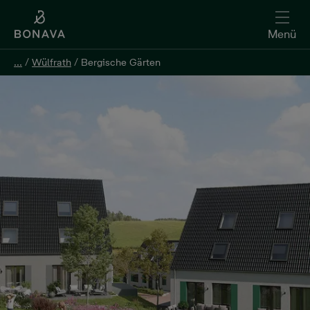
Menü
...
...
/
/
Wülfrath
Wülfrath
/
/
Bergische Gärten
Bergische Gärten
Kontakt aufnehmen