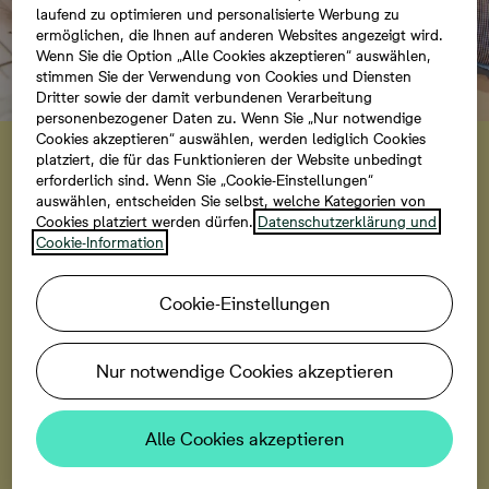
laufend zu optimieren und personalisierte Werbung zu
ermöglichen, die Ihnen auf anderen Websites angezeigt wird.
Wenn Sie die Option „Alle Cookies akzeptieren“ auswählen,
stimmen Sie der Verwendung von Cookies und Diensten
Dritter sowie der damit verbundenen Verarbeitung
personenbezogener Daten zu. Wenn Sie „Nur notwendige
Einladung
Cookies akzeptieren“ auswählen, werden lediglich Cookies
Besichtigungstag am
platziert, die für das Funktionieren der Website unbedingt
erforderlich sind. Wenn Sie „Cookie-Einstellungen“
06.09.2026
auswählen, entscheiden Sie selbst, welche Kategorien von
Cookies platziert werden dürfen.
Datenschutzerklärung und
Cookie-Information
Entdecken Sie von 10 bis 13 Uhr das neue Quartier bei
einer Tour und lassen Sie sich vor Ort persönlich
beraten. Informieren Sie sich über unsere neuen
Cookie-Einstellungen
Häuser sowie deren Ausstattung. Darüber hinaus
empfehlen wir Ihnen einen Spaziergang durch die
Nur notwendige Cookies akzeptieren
Nachbarschaft. Nutzen Sie die Gelegenheit, um den
Rohbau von innen zu besichtigen. Wir freuen uns auf
Ihren Besuch.
Alle Cookies akzeptieren