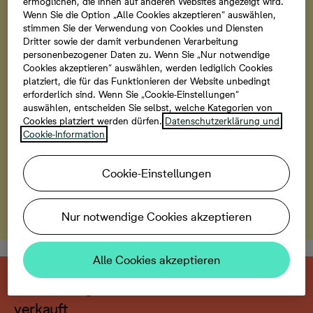
06.09.2026
ermöglichen, die Ihnen auf anderen Websites angezeigt wird.
Wenn Sie die Option „Alle Cookies akzeptieren“ auswählen,
Entdecken Sie von 10 bis 13 Uhr das neue Quartier bei
stimmen Sie der Verwendung von Cookies und Diensten
Dritter sowie der damit verbundenen Verarbeitung
einer Tour und lassen Sie sich vor Ort persönlich
personenbezogener Daten zu. Wenn Sie „Nur notwendige
beraten. Informieren Sie sich über unsere neuen
Cookies akzeptieren“ auswählen, werden lediglich Cookies
Häuser sowie deren Ausstattung. Darüber hinaus
platziert, die für das Funktionieren der Website unbedingt
empfehlen wir Ihnen einen Spaziergang durch die
erforderlich sind. Wenn Sie „Cookie-Einstellungen“
auswählen, entscheiden Sie selbst, welche Kategorien von
Nachbarschaft. Nutzen Sie die Gelegenheit, um den
Cookies platziert werden dürfen.
Datenschutzerklärung und
Rohbau von innen zu besichtigen. Wir freuen uns auf
Cookie-Information
Ihren Besuch.
Cookie-Einstellungen
Zu den Häusern
Nur notwendige Cookies akzeptieren
Alle Cookies akzeptieren
Diese neu gebaute Immobilie ist bereits
verkauft.