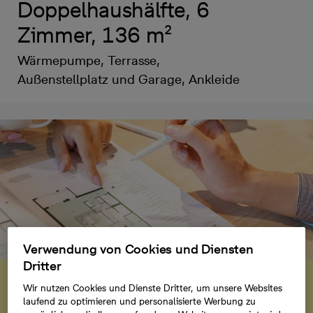
Doppelhaushälfte, 6
Zimmer, 136 m²
Wärmepumpe, Terrasse,
Außenstellplatz und Garage, Ankleide
Verwendung von Cookies und Diensten
Dritter
Einladung
Besichtigungstag am
Wir nutzen Cookies und Dienste Dritter, um unsere Websites
laufend zu optimieren und personalisierte Werbung zu