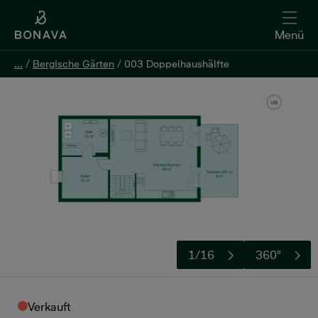
Menü
...
...
/
/
Bergische Gärten
Bergische Gärten
/
/
003 Doppelhaushälfte
003 Doppelhaushälfte
1/16
360°
Verkauft