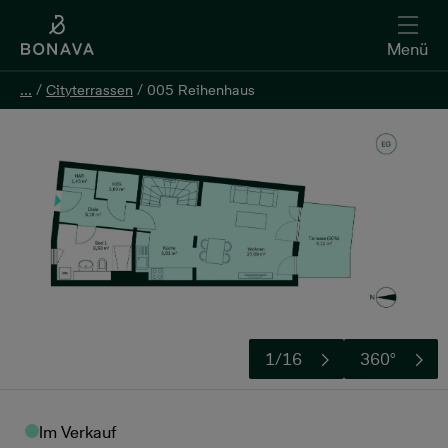
Menü
...
...
/
/
Cityterrassen
Cityterrassen
/
/
005 Reihenhaus
005 Reihenhaus
Kontakt aufnehmen
1/16
360°
Im Verkauf