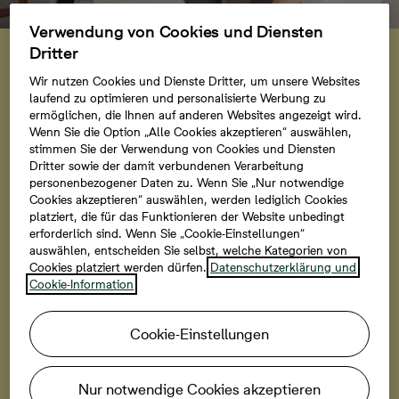
Verwendung von Cookies und Diensten
ILB-Förder-Tipp
Dritter
Eigentumsförderung für
Wir nutzen Cookies und Dienste Dritter, um unsere Websites
selbstgenutztes
laufend zu optimieren und personalisierte Werbung zu
ermöglichen, die Ihnen auf anderen Websites angezeigt wird.
Wohneigentum
Wenn Sie die Option „Alle Cookies akzeptieren“ auswählen,
stimmen Sie der Verwendung von Cookies und Diensten
Die ILB fördert die Bildung selbst genutzten
Dritter sowie der damit verbundenen Verarbeitung
personenbezogener Daten zu. Wenn Sie „Nur notwendige
Wohneigentums mit Zuschüssen und zinsfreien
Cookies akzeptieren“ auswählen, werden lediglich Cookies
Darlehen. Ziel ist es, die Innenstädte zu stärken, eine
platziert, die für das Funktionieren der Website unbedingt
sozial stabile Bewohnerstruktur zu erhalten sowie
erforderlich sind. Wenn Sie „Cookie-Einstellungen“
familien- und altersgerechte Wohnformen zu schaffen.
auswählen, entscheiden Sie selbst, welche Kategorien von
Cookies platziert werden dürfen.
Datenschutzerklärung und
Das Projekt Cityterrassen liegt im innerstädtischen
Cookie-Information
Sanierungsgebiet und wird von der ILB gefördert.
Cookie-Einstellungen
Zu den Wohnungen und Häusern
Nur notwendige Cookies akzeptieren