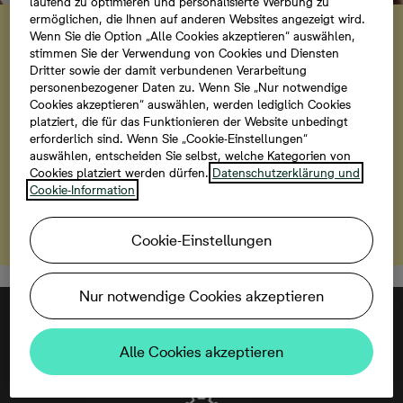
laufend zu optimieren und personalisierte Werbung zu
Aktion
ermöglichen, die Ihnen auf anderen Websites angezeigt wird.
Jetzt Zuhause sichern und
Wenn Sie die Option „Alle Cookies akzeptieren“ auswählen,
stimmen Sie der Verwendung von Cookies und Diensten
Kosten sparen
Dritter sowie der damit verbundenen Verarbeitung
personenbezogener Daten zu. Wenn Sie „Nur notwendige
Cookies akzeptieren“ auswählen, werden lediglich Cookies
Entscheiden Sie sich für Ihr neues Zuhause im
platziert, die für das Funktionieren der Website unbedingt
Neubauprojekt Koppelhain und wir übernehmen die
erforderlich sind. Wenn Sie „Cookie-Einstellungen“
Beurkundungskosten des Kaufvertrags bei Kauf bis
auswählen, entscheiden Sie selbst, welche Kategorien von
Cookies platziert werden dürfen.
Datenschutzerklärung und
zum 31. Juli 2026. So haben Sie von Anfang an mehr
Cookie-Information
Spielraum, Ihr Zuhause ganz nach Ihren Vorstellungen
zu gestalten.
Cookie-Einstellungen
Nur notwendige Cookies akzeptieren
Alle Cookies akzeptieren