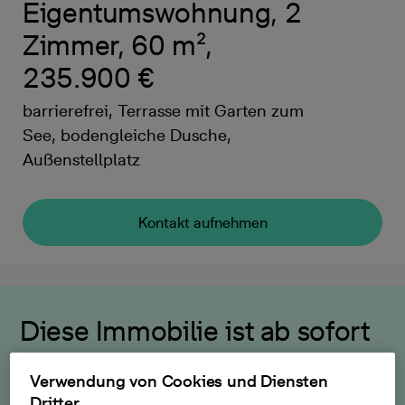
Eigentumswohnung, 2
Zimmer, 60 m²,
235.900 €
barrierefrei, Terrasse mit Garten zum
See, bodengleiche Dusche,
Außenstellplatz
Kontakt aufnehmen
Diese Immobilie ist ab sofort
bezugsfertig
Verwendung von Cookies und Diensten
Dritter