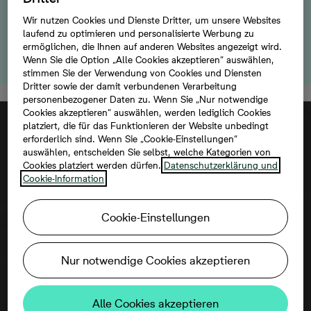
Ihre Vorteile: Sie können zeitnah einziehen und
ersparen sich eine mögliche finanzielle
Wir nutzen Cookies und Dienste Dritter, um unsere Websites
Doppelbelastung. Vereinbaren Sie jetzt eine
laufend zu optimieren und personalisierte Werbung zu
ermöglichen, die Ihnen auf anderen Websites angezeigt wird.
Besichtigung!
Wenn Sie die Option „Alle Cookies akzeptieren“ auswählen,
stimmen Sie der Verwendung von Cookies und Diensten
Dritter sowie der damit verbundenen Verarbeitung
personenbezogener Daten zu. Wenn Sie „Nur notwendige
Cookies akzeptieren“ auswählen, werden lediglich Cookies
platziert, die für das Funktionieren der Website unbedingt
erforderlich sind. Wenn Sie „Cookie-Einstellungen“
auswählen, entscheiden Sie selbst, welche Kategorien von
Cookies platziert werden dürfen.
Datenschutzerklärung und
Cookie-Information
Cookie-Einstellungen
Um diese Karte ansehen zu können,
aktivieren Sie bitte die Dienste Dritter in
Nur notwendige Cookies akzeptieren
den Cookie-Einstellungen.
Alle Cookies akzeptieren