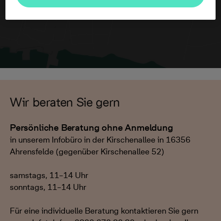
Wir beraten Sie gern
Persönliche Beratung ohne Anmeldung
in unserem Infobüro in der Kirschenallee in 16356
Ahrensfelde (gegenüber Kirschenallee 52)
samstags, 11–14 Uhr
sonntags, 11–14 Uhr
Für eine individuelle Beratung kontaktieren Sie gern