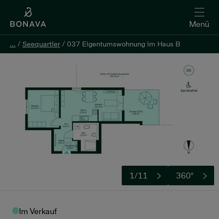
Menü
...
...
/
/
Seequartier
Seequartier
/
/
037 Eigentumswohnung im Haus B
037 Eigentumswohnung im Haus B
Kontakt aufnehmen
1/11
360°
Im Verkauf