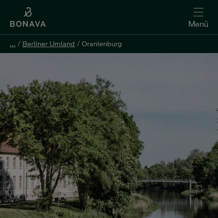
Menü
...
...
/
/
Berliner Umland
Berliner Umland
/
/
Oranienburg
Oranienburg
Jetzt vormerken lassen