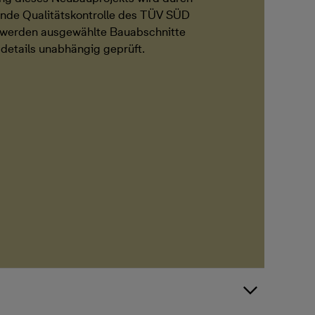
ende Qualitätskontrolle des TÜV SÜD
i werden ausgewählte Bauabschnitte
details unabhängig geprüft.