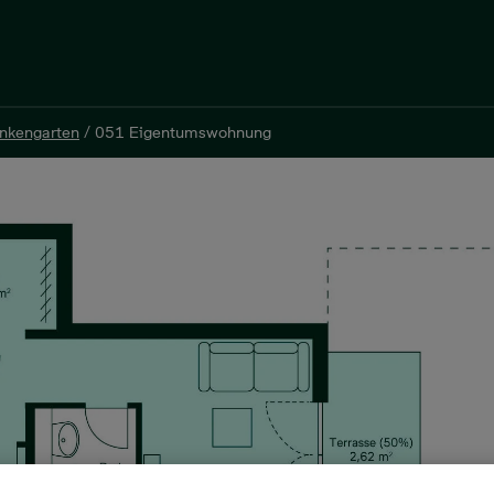
inkengarten
/
051 Eigentumswohnung
inkengarten
/
051 Eigentumswohnung
mer, 58 m²