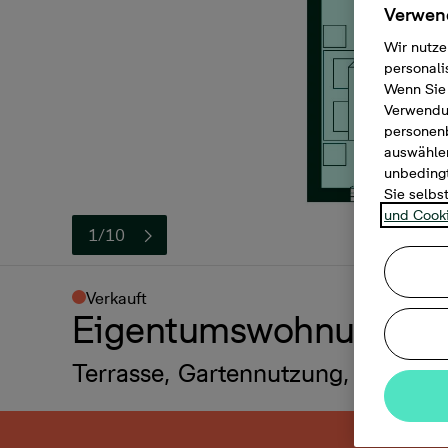
Verwend
Wir nutze
personali
Wenn Sie 
Verwendun
personen
auswählen
unbedingt
Sie selbs
und Cooki
1/10
Verkauft
Eigentumswohnung, 2 
Terrasse, Gartennutzung, bodengl