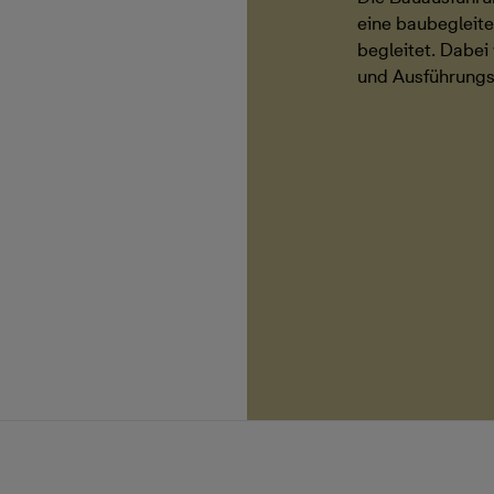
eine baubegleit
begleitet. Dabe
und Ausführungs