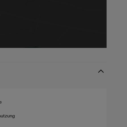
e
nutzung