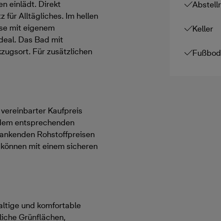
 einlädt. Direkt
Abstell
 für Alltägliches. Im hellen
sse mit eigenem
Keller
deal. Das Bad mit
ugsort. Für zusätzlichen
Fußbod
h vereinbarter Kaufpreis
 dem entsprechenden
hwankenden Rohstoffpreisen
d können mit einem sicheren
altige und komfortable
iche Grünflächen,