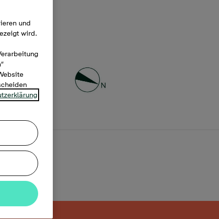
mieren und
ezeigt wird.
Verarbeitung
n“
 Website
tscheiden
tzerklärung