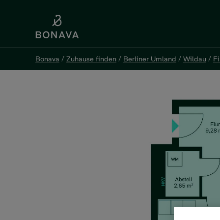
Bonava
/
Zuhause finden
/
Berliner Umland
/
Wildau
/
F
Bonava
/
Zuhause finden
/
Berliner Umland
/
Wildau
/
F
Eigentumswohnung, 2 Zim
Finkenschlag 12, 15745 Wildau