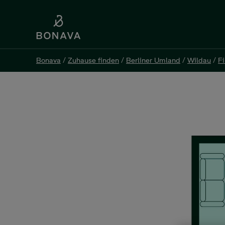
Bonava
/
Zuhause finden
/
Berliner Umland
/
Wildau
/
F
Bonava
/
Zuhause finden
/
Berliner Umland
/
Wildau
/
F
Eigentumswohnung, 2 Zimm
Finkenschlag 10a, 15745 Wildau