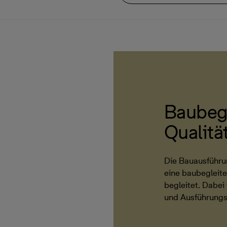
Baubeg
Qualitä
Die Bauausführu
eine baubegleit
begleitet. Dabe
und Ausführungs