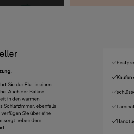
ller
Festpre
zung.
Kaufen 
t Sie der Flur in einen
he. Auch der Balkon
schlüss
heit in den warmen
s Schlafzimmer, ebenfalls
Lamina
verfügen Sie über eine
um sorgt neben dem
Handtuc
rt.