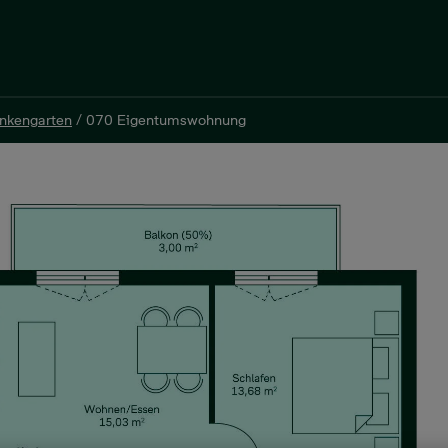
inkengarten
/
070 Eigentumswohnung
inkengarten
/
070 Eigentumswohnung
er, 49 m², 246.900 €