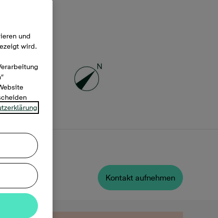
mieren und
ezeigt wird.
Verarbeitung
n“
 Website
tscheiden
tzerklärung
Kontakt aufnehmen