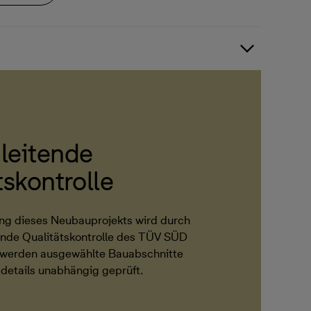
leitende
tskontrolle
ng dieses Neubauprojekts wird durch
ende Qualitätskontrolle des TÜV SÜD
i werden ausgewählte Bauabschnitte
details unabhängig geprüft.