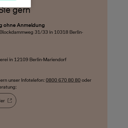
Sie gern
ng ohne Anmeldung
m Blockdammweg 31/33 in 10318 Berlin-
erei in 12109 Berlin-Mariendorf
ern unser Infotelefon:
0800 670 80 80
oder
eratung:
er