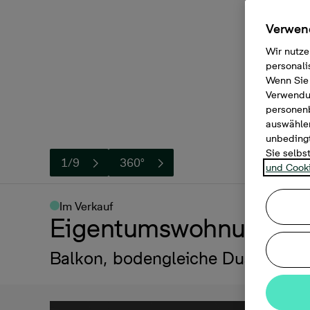
Verwend
Wir nutze
personali
Wenn Sie 
Verwendun
personen
auswählen
unbedingt
Sie selbs
1/9
360°
und Cooki
Im Verkauf
Eigentumswohnung, 2 
Balkon, bodengleiche Dusche, Abs