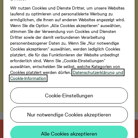
Wände
Wir nutzen Cookies und Dienste Dritter, um unsere Websites
laufend zu optimieren und personalisierte Werbung zu
Im Quartier am alten Schlosspark erhalten Sie jetzt die
ermöglichen, die Ihnen auf anderen Websites angezeigt wird.
Wenn Sie die Option „Alle Cookies akzeptieren“ auswählen,
hochwertige Q3-Spachtelung der Wände und Decken
stimmen Sie der Verwendung von Cookies und Diensten
Ihrer Wunschwohnung ohne Mehrkosten*. Freuen Sie
Dritter sowie der damit verbundenen Verarbeitung
sich auf das kostenfreie Upgrade für besonders glatte
personenbezogener Daten zu. Wenn Sie „Nur notwendige
Wände und Decken. *Das Angebot gilt bei
Cookies akzeptieren“ auswählen, werden lediglich Cookies
platziert, die für das Funktionieren der Website unbedingt
Kaufvertragsabschluss vom 10.06.2026 bis zum
erforderlich sind. Wenn Sie „Cookie-Einstellungen“
31.08.2026. Keine Barauszahlung. Nicht mit anderen
auswählen, entscheiden Sie selbst, welche Kategorien von
Aktionen kombinierbar.
Cookies platziert werden dürfen.
Datenschutzerklärung und
Cookie-Information
Zu den freien Wohnungen
Cookie-Einstellungen
Nur notwendige Cookies akzeptieren
Diese neu gebaute Immobilie ist bereits
Alle Cookies akzeptieren