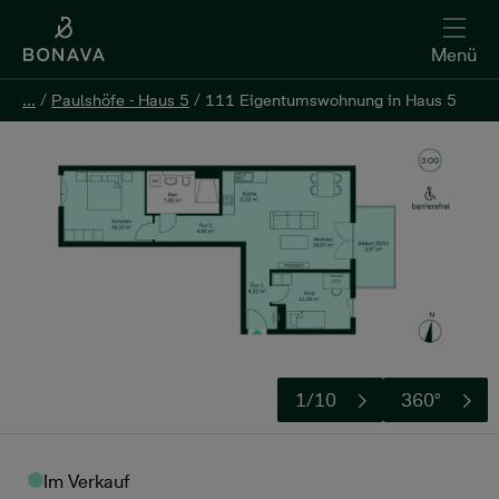
Menü
...
...
/
/
Paulshöfe - Haus 5
Paulshöfe - Haus 5
/
/
111 Eigentumswohnung in Haus 5
111 Eigentumswohnung in Haus 5
Kontakt aufnehmen
1/10
360°
Im Verkauf