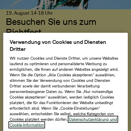
19. August 14-18 Uhr
Besuchen Sie uns zum
Richtfest
Verwendung von Cookies und Diensten
Möchten Sie sich einen Eindruck von der entstehenden
Dritter
Nachbarschaft verschaffen? Am 19. August laden wir
Sie herzlich zum Richtfest ein. Nach dem traditionellen
Wir nutzen Cookies und Dienste Dritter, um unsere Websites
laufend zu optimieren und personalisierte Werbung zu
Richtspruch haben Sie die Möglichkeit, ausgewählte
ermöglichen, die Ihnen auf anderen Websites angezeigt wird.
Häuser im Rohbau zu besichtigen und den aktuellen
Wenn Sie die Option „Alle Cookies akzeptieren“ auswählen,
Fortschritt aus nächster Nähe zu erleben. In
stimmen Sie der Verwendung von Cookies und Diensten
entspannter Atmosphäre beantworten wir gerne Ihre
Dritter sowie der damit verbundenen Verarbeitung
personenbezogener Daten zu. Wenn Sie „Nur notwendige
Fragen rund um die Häuser, den weiteren Ablauf oder
Cookies akzeptieren“ auswählen, werden lediglich Cookies
die Finanzierung. Wir freuen uns auf Ihren Besuch.
platziert, die für das Funktionieren der Website unbedingt
erforderlich sind. Wenn Sie „Cookie-Einstellungen“
auswählen, entscheiden Sie selbst, welche Kategorien von
Zur Anmeldung
Cookies platziert werden dürfen.
Datenschutzerklärung und
Cookie-Information