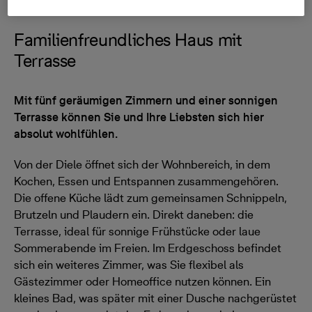
Familienfreundliches Haus mit
Terrasse
Mit fünf geräumigen Zimmern und einer sonnigen
Terrasse können Sie und Ihre Liebsten sich hier
absolut wohlfühlen.
Von der Diele öffnet sich der Wohnbereich, in dem
Kochen, Essen und Entspannen zusammengehören.
Die offene Küche lädt zum gemeinsamen Schnippeln,
Brutzeln und Plaudern ein. Direkt daneben: die
Terrasse, ideal für sonnige Frühstücke oder laue
Sommerabende im Freien. Im Erdgeschoss befindet
sich ein weiteres Zimmer, was Sie flexibel als
Gästezimmer oder Homeoffice nutzen können. Ein
kleines Bad, was später mit einer Dusche nachgerüstet