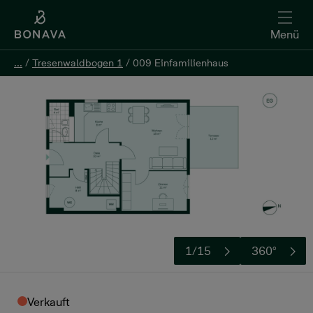
Menü
...
...
/
/
Tresenwaldbogen 1
Tresenwaldbogen 1
/
/
009 Einfamilienhaus
009 Einfamilienhaus
1/15
360°
Verkauft