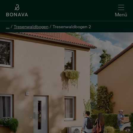
Menü
...
...
/
/
Tresenwaldbogen
Tresenwaldbogen
/
/
Tresenwaldbogen 2
Tresenwaldbogen 2
Kontakt aufnehmen