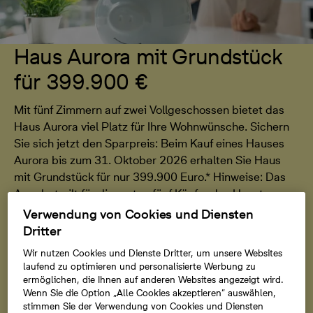
Haus Aurora mit Grundstück
für 399.900 €
Mit fünf Zimmern auf zwei Vollgeschossen bietet das
Haus Aurora viel Platz für Ihre Wohnwünsche. Sichern
Sie sich jetzt den Sparpreis: Beim Kauf eines Hauses
Aurora bis zum 31. Oktober 2026 erhalten Sie Haus
mit Grundstück für nur 399.900 Euro.* Hinweise: Das
Angebot gilt für die ersten fünf Käufer des Haustypen
Aurora im Zeitraum vom 17.07.-31.10.2026 im
Verwendung von Cookies und Diensten
Tresenwaldbogen. Der Sparpreis gilt nur für ein
Dritter
Wunschgrundstück bis 500 m². Wand- und
Wir nutzen Cookies und Dienste Dritter, um unsere Websites
Bodenbeläge sind nicht enthalten.
laufend zu optimieren und personalisierte Werbung zu
ermöglichen, die Ihnen auf anderen Websites angezeigt wird.
Wenn Sie die Option „Alle Cookies akzeptieren“ auswählen,
stimmen Sie der Verwendung von Cookies und Diensten
Zu den Häusern