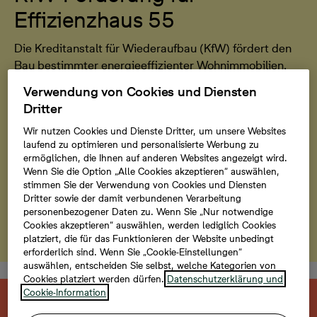
Effizienzhaus 55
Die Kreditanstalt für Wiederaufbau (KfW) fördert den
Bau bestimmter energieeffizienter Wohnimmobilien.
Dadurch haben Sie die Möglichkeit, bei der
Verwendung von Cookies und Diensten
Finanzierung Ihrer Immobilie von einem
Dritter
zinsvergünstigten Kredit zu profitieren und so Kosten
Wir nutzen Cookies und Dienste Dritter, um unsere Websites
zu sparen. Den Antrag können Sie entweder bei Ihrer
laufend zu optimieren und personalisierte Werbung zu
Bank oder gemeinsam mit unserem
ermöglichen, die Ihnen auf anderen Websites angezeigt wird.
Finanzierungspartner Interhyp stellen.
Wenn Sie die Option „Alle Cookies akzeptieren“ auswählen,
stimmen Sie der Verwendung von Cookies und Diensten
Dritter sowie der damit verbundenen Verarbeitung
personenbezogener Daten zu. Wenn Sie „Nur notwendige
Mehr erfahren
Cookies akzeptieren“ auswählen, werden lediglich Cookies
platziert, die für das Funktionieren der Website unbedingt
erforderlich sind. Wenn Sie „Cookie-Einstellungen“
auswählen, entscheiden Sie selbst, welche Kategorien von
Cookies platziert werden dürfen.
Datenschutzerklärung und
Cookie-Information
Diese neu gebaute Immobilie ist bereits