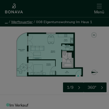
Menü
...
...
/
/
Werftquartier
Werftquartier
/
/
008 Eigentumswohnung im Haus 1
008 Eigentumswohnung im Haus 1
Kontakt aufnehmen
1/9
360°
Im Verkauf