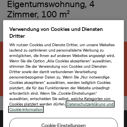
Eigentumswohnung, 4
Zimmer, 100 m²
Balkon, Badezimmer und Gäste-WC,
Verwendung von Cookies und Diensten
Abstellraum
Dritter
Wir nutzen Cookies und Dienste Dritter, um unsere Websites
laufend zu optimieren und personalisierte Werbung zu
Dieses Neubauprojekt ist ausverkauft.
ermöglichen, die Ihnen auf anderen Websites angezeigt wird.
Wenn Sie die Option „Alle Cookies akzeptieren“ auswählen,
Entdecken Sie jetzt weitere Angebote an
stimmen Sie der Verwendung von Cookies und Diensten
der Ostsee.
Dritter sowie der damit verbundenen Verarbeitung
personenbezogener Daten zu. Wenn Sie „Nur notwendige
Cookies akzeptieren“ auswählen, werden lediglich Cookies
Zurück zum Projekt
platziert, die für das Funktionieren der Website unbedingt
erforderlich sind. Wenn Sie „Cookie-Einstellungen“
auswählen, entscheiden Sie selbst, welche Kategorien von
Cookies platziert werden dürfen.
Datenschutzerklärung und
Cookie-Information
Cookie-Einstellungen