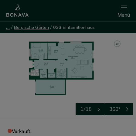
Menü
...
...
/
/
Bergische Gärten
Bergische Gärten
/
/
033 Einfamilienhaus
033 Einfamilienhaus
1/18
360°
Verkauft