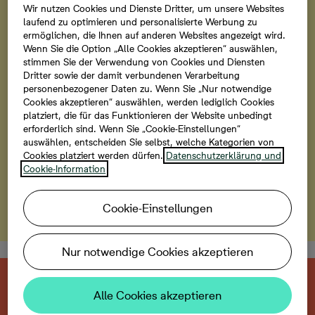
06.09.2026
Wir nutzen Cookies und Dienste Dritter, um unsere Websites
laufend zu optimieren und personalisierte Werbung zu
Entdecken Sie von 10 bis 13 Uhr das neue Quartier bei
ermöglichen, die Ihnen auf anderen Websites angezeigt wird.
einer Tour und lassen Sie sich vor Ort persönlich
Wenn Sie die Option „Alle Cookies akzeptieren“ auswählen,
beraten. Informieren Sie sich über unsere neuen
stimmen Sie der Verwendung von Cookies und Diensten
Dritter sowie der damit verbundenen Verarbeitung
Häuser sowie deren Ausstattung. Darüber hinaus
personenbezogener Daten zu. Wenn Sie „Nur notwendige
empfehlen wir Ihnen einen Spaziergang durch die
Cookies akzeptieren“ auswählen, werden lediglich Cookies
Nachbarschaft. Nutzen Sie die Gelegenheit, um den
platziert, die für das Funktionieren der Website unbedingt
erforderlich sind. Wenn Sie „Cookie-Einstellungen“
Rohbau von innen zu besichtigen. Wir freuen uns auf
auswählen, entscheiden Sie selbst, welche Kategorien von
Ihren Besuch.
Cookies platziert werden dürfen.
Datenschutzerklärung und
Cookie-Information
Zu den Häusern
Cookie-Einstellungen
Nur notwendige Cookies akzeptieren
Diese neu gebaute Immobilie ist bereits
Alle Cookies akzeptieren
verkauft.