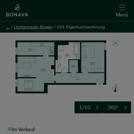
Menü
...
...
/
/
Lichtenrader Bogen
Lichtenrader Bogen
/
/
031 Eigentumswohnung
031 Eigentumswohnung
Kontakt aufnehmen
1/10
360°
Im Verkauf