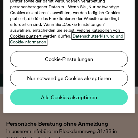
Dritter sowie der damit verbundenen Verarbeitung
personenbezogener Daten zu. Wenn Sie „Nur notwendige
Um diese Karte ansehen zu können,
Cookies akzeptieren“ auswählen, werden lediglich Cookies
aktivieren Sie bitte die Dienste Dritter in
platziert, die für das Funktionieren der Website unbedingt
den Cookie-Einstellungen.
erforderlich sind. Wenn Sie „Cookie-Einstellungen“
auswählen, entscheiden Sie selbst, welche Kategorien von
Cookies platziert werden dürfen.
Datenschutzerklärung und
Cookie-Information
Cookie-Einstellungen
Nur notwendige Cookies akzeptieren
Alle Cookies akzeptieren
Wir beraten Sie gern
Persönliche Beratung ohne Anmeldung
in unserem Infobüro im Blockdammweg 31/33 in