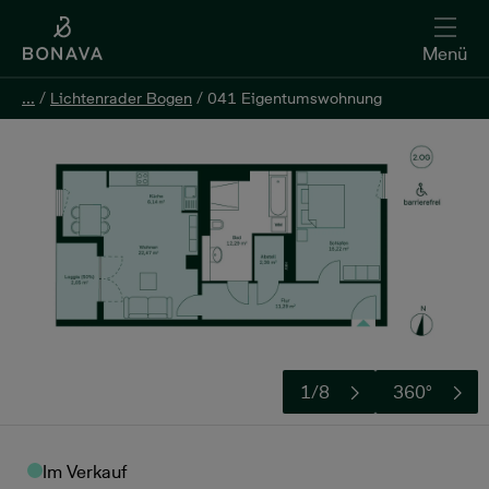
Menü
...
...
/
/
Lichtenrader Bogen
Lichtenrader Bogen
/
/
041 Eigentumswohnung
041 Eigentumswohnung
Kontakt aufnehmen
1/8
360°
Im Verkauf