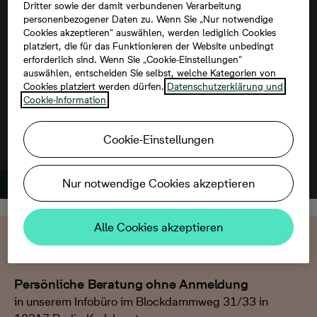
Dritter sowie der damit verbundenen Verarbeitung
personenbezogener Daten zu. Wenn Sie „Nur notwendige
Um diese Karte ansehen zu können,
Cookies akzeptieren“ auswählen, werden lediglich Cookies
aktivieren Sie bitte die Dienste Dritter in
platziert, die für das Funktionieren der Website unbedingt
den Cookie-Einstellungen.
erforderlich sind. Wenn Sie „Cookie-Einstellungen“
auswählen, entscheiden Sie selbst, welche Kategorien von
Cookies platziert werden dürfen.
Datenschutzerklärung und
Cookie-Information
Cookie-Einstellungen
Nur notwendige Cookies akzeptieren
Alle Cookies akzeptieren
Wir beraten Sie gern
Persönliche Beratung ohne Anmeldung
in unserem Infobüro im Blockdammweg 31/33 in