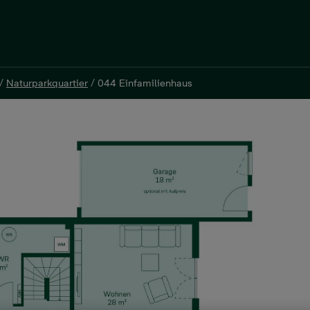
/
Naturparkquartier
/
044 Einfamilienhaus
/
Naturparkquartier
/
044 Einfamilienhaus
, 141 m²