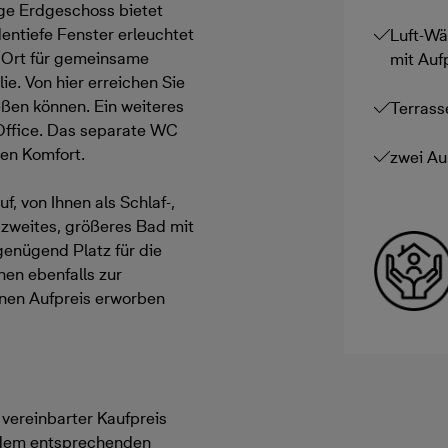
ge Erdgeschoss bietet
ntiefe Fenster erleuchtet
Luft-Wä
e Ort für gemeinsame
mit Auf
e. Von hier erreichen Sie
ießen können. Ein weiteres
Terrass
 Office. Das separate WC
hen Komfort.
zwei Au
, von Ihnen als Schlaf-,
zweites, größeres Bad mit
enügend Platz für die
nen ebenfalls zur
inen Aufpreis erworben
h vereinbarter Kaufpreis
 dem entsprechenden