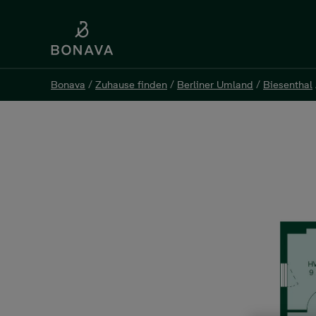
Bonava
/
Zuhause finden
/
Berliner Umland
/
Biesenthal
Bonava
/
Zuhause finden
/
Berliner Umland
/
Biesenthal
Einfamilienhaus, 5 Zimmer
Am Kolterpfuhl 64, 16359 Biesenthal