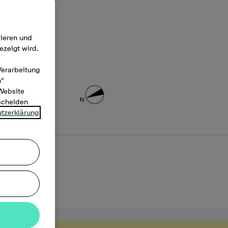
mieren und
ezeigt wird.
Verarbeitung
n“
 Website
tscheiden
tzerklärung