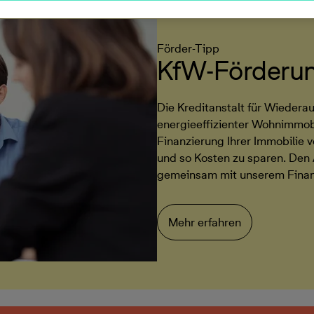
Förder-Tipp
KfW-Förderung
Die Kreditanstalt für Wiedera
energieeffizienter Wohnimmobi
Finanzierung Ihrer Immobilie v
und so Kosten zu sparen. Den 
gemeinsam mit unserem Finanz
Mehr erfahren