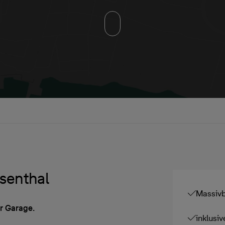
senthal
Massivb
r Garage.
inklusi