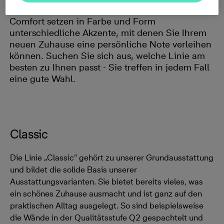
Unsere Linien Classic, Modern, Balance und
Comfort setzen in Farbe und Form
unterschiedliche Akzente, mit denen Sie Ihrem
neuen Zuhause eine persönliche Note verleihen
können. Suchen Sie sich aus, welche Linie am
besten zu Ihnen passt - Sie treffen in jedem Fall
eine gute Wahl.
Classic
Die Linie „Classic“ gehört zu unserer Grundausstattung
und bildet die solide Basis unserer
Ausstattungsvarianten. Sie bietet bereits vieles, was
ein schönes Zuhause ausmacht und ist ganz auf den
praktischen Alltag ausgelegt. So sind beispielsweise
die Wände in der Qualitätsstufe Q2 gespachtelt und