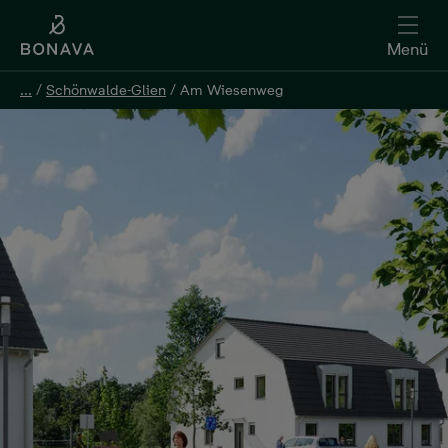
Menü
...
...
/
/
Schönwalde-Glien
Schönwalde-Glien
/
/
Am Wiesenweg
Am Wiesenweg
Kontakt aufnehmen