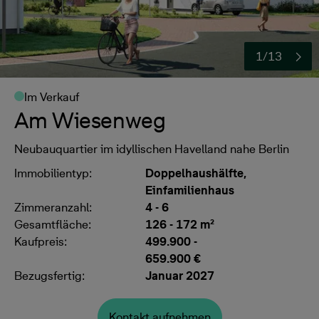
1/13
Im Verkauf
Am Wiesenweg
Neubauquartier im idyllischen Havelland nahe Berlin
Immobilientyp:
Doppelhaushälfte,
Einfamilienhaus
Zimmeranzahl:
4 - 6
Gesamtfläche:
126 - 172 m²
Kaufpreis:
499.900
-
659.900 €
Bezugsfertig:
Januar 2027
Kontakt aufnehmen