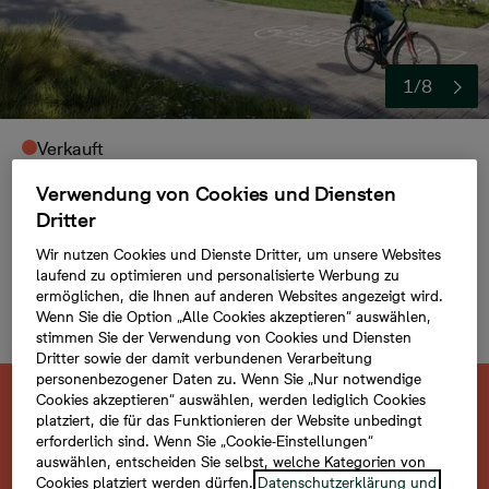
1/8
Verkauft
Ritterschlag 1 - Häuser
Verwendung von Cookies und Diensten
Dritter
Wohnen im Ritterschlag in Schulzendorf bei Berlin
Wir nutzen Cookies und Dienste Dritter, um unsere Websites
Immobilientyp:
Reihenhaus,
laufend zu optimieren und personalisierte Werbung zu
Doppelhaushälfte,
ermöglichen, die Ihnen auf anderen Websites angezeigt wird.
Einfamilienhaus
Wenn Sie die Option „Alle Cookies akzeptieren“ auswählen,
stimmen Sie der Verwendung von Cookies und Diensten
Dritter sowie der damit verbundenen Verarbeitung
personenbezogener Daten zu. Wenn Sie „Nur notwendige
Cookies akzeptieren“ auswählen, werden lediglich Cookies
Dieses Objekt ist leider verkauft. Schauen
platziert, die für das Funktionieren der Website unbedingt
Sie sich gern weiter um.
erforderlich sind. Wenn Sie „Cookie-Einstellungen“
auswählen, entscheiden Sie selbst, welche Kategorien von
Cookies platziert werden dürfen.
Datenschutzerklärung und