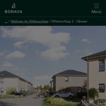
Menü
...
...
/
/
Wohnen im Ritterschlag
Wohnen im Ritterschlag
/
/
Ritterschlag 1 - Häuser
Ritterschlag 1 - Häuser