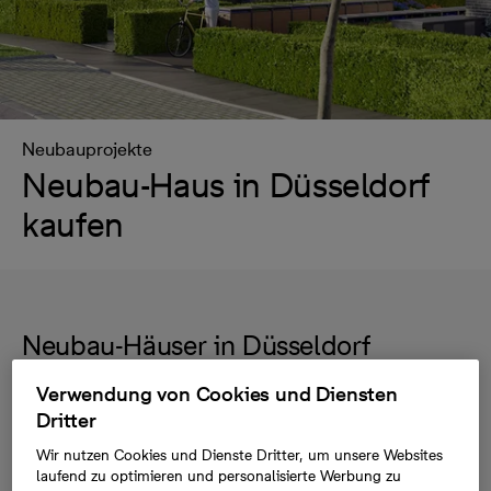
Neubauprojekte
Neubau-Haus in Düsseldorf
kaufen
Neubau-Häuser in Düsseldorf
Verwendung von Cookies und Diensten
Sie wollen ein neu gebautes Haus in Düsseldorf
Dritter
kaufen? Dann sind Sie hier richtig. Entdecken Sie
Wir nutzen Cookies und Dienste Dritter, um unsere Websites
unsere aktuellen Neubauprojekte in und um
laufend zu optimieren und personalisierte Werbung zu
Düsseldorf. Gerne unterstützen wir Sie bei Ihrer Suche