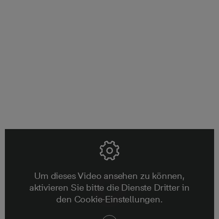
Fünf Jahre Gewährleistung
Unsere Verantwortung endet nicht, wenn Sie Ihr neues
Haus erworben haben. Wir stehen Ihnen bis zum Ablauf
der 5-jährigen Gewährleistungsfrist mit Rat und Tat zur
Seite.
Um dieses Video ansehen zu können,
aktivieren Sie bitte die Dienste Dritter in
den Cookie-Einstellungen.