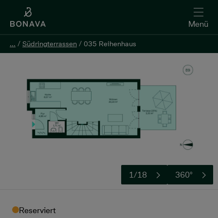
Menü
...
...
/
/
Südringterrassen
Südringterrassen
/
/
035 Reihenhaus
035 Reihenhaus
Kontakt aufnehmen
1/18
360°
Reserviert