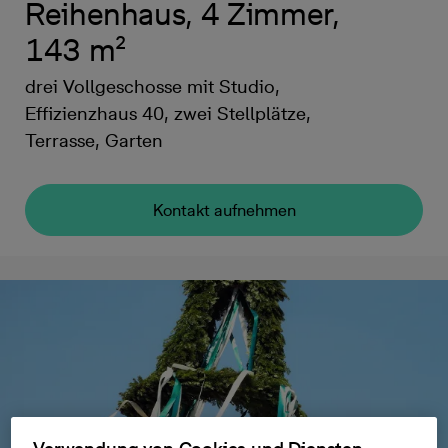
Reihenhaus, 4 Zimmer,
143 m²
drei Vollgeschosse mit Studio,
Effizienzhaus 40, zwei Stellplätze,
Terrasse, Garten
Kontakt aufnehmen