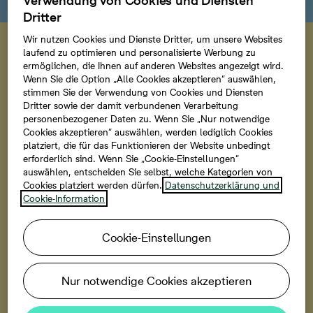
Verwendung von Cookies und Diensten
Dritter
19. August 14-18 Uhr
Wir nutzen Cookies und Dienste Dritter, um unsere Websites
Besuchen Sie uns zum
laufend zu optimieren und personalisierte Werbung zu
ermöglichen, die Ihnen auf anderen Websites angezeigt wird.
Richtfest
Wenn Sie die Option „Alle Cookies akzeptieren“ auswählen,
stimmen Sie der Verwendung von Cookies und Diensten
Möchten Sie sich einen Eindruck von der entstehenden
Dritter sowie der damit verbundenen Verarbeitung
personenbezogener Daten zu. Wenn Sie „Nur notwendige
Nachbarschaft verschaffen? Am 19. August laden wir
Cookies akzeptieren“ auswählen, werden lediglich Cookies
Sie herzlich zum Richtfest ein. Nach dem traditionellen
platziert, die für das Funktionieren der Website unbedingt
Richtspruch haben Sie die Möglichkeit, ausgewählte
erforderlich sind. Wenn Sie „Cookie-Einstellungen“
Häuser im Rohbau zu besichtigen und den aktuellen
auswählen, entscheiden Sie selbst, welche Kategorien von
Cookies platziert werden dürfen.
Datenschutzerklärung und
Fortschritt aus nächster Nähe zu erleben. In
Cookie-Information
entspannter Atmosphäre beantworten wir gerne Ihre
Fragen rund um die Häuser, den weiteren Ablauf oder
Cookie-Einstellungen
die Finanzierung. Wir freuen uns auf Ihren Besuch.
Nur notwendige Cookies akzeptieren
Zur Anmeldung