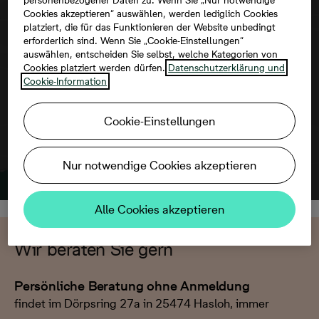
Cookies akzeptieren“ auswählen, werden lediglich Cookies
Um diese Karte ansehen zu können,
platziert, die für das Funktionieren der Website unbedingt
aktivieren Sie bitte die Dienste Dritter in
erforderlich sind. Wenn Sie „Cookie-Einstellungen“
auswählen, entscheiden Sie selbst, welche Kategorien von
den Cookie-Einstellungen.
Cookies platziert werden dürfen.
Datenschutzerklärung und
Cookie-Information
Cookie-Einstellungen
Nur notwendige Cookies akzeptieren
Alle Cookies akzeptieren
Wir beraten Sie gern
Persönliche Beratung ohne Anmeldung
findet im Dörpsring 27a in 25474 Hasloh, immer