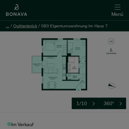
Menü
...
...
/
/
Quittenknick
Quittenknick
/
/
083 Eigentumswohnung im Haus 7
083 Eigentumswohnung im Haus 7
Kontakt aufnehmen
1/10
360°
Im Verkauf