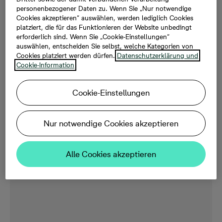
Entdecken Sie unsere aktuellen Bauprojekte in Köln-
personenbezogener Daten zu. Wenn Sie „Nur notwendige
Weidenpesch. Gerne unterstützen wir Sie bei Ihrer
Cookies akzeptieren“ auswählen, werden lediglich Cookies
Suche nach der passenden Eigentumswohnung.
platziert, die für das Funktionieren der Website unbedingt
erforderlich sind. Wenn Sie „Cookie-Einstellungen“
auswählen, entscheiden Sie selbst, welche Kategorien von
Cookies platziert werden dürfen.
Datenschutzerklärung und
Cookie-Information
Unsere neu gebauten
Cookie-Einstellungen
Eigentumswohnungen in Köln-
Weidenpesch
Nur notwendige Cookies akzeptieren
Alle Cookies akzeptieren