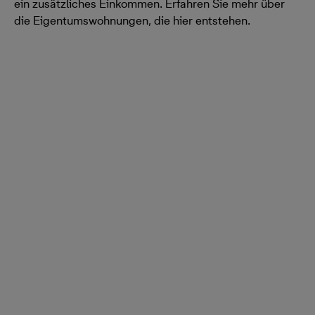
ein zusätzliches Einkommen. Erfahren Sie mehr über
die Eigentumswohnungen, die hier entstehen.
Einfacher Kaufprozess
Wir begleiten Sie durch den gesamten Kaufprozess und
machen Ihnen die Entscheidungen so einfach wie
möglich.