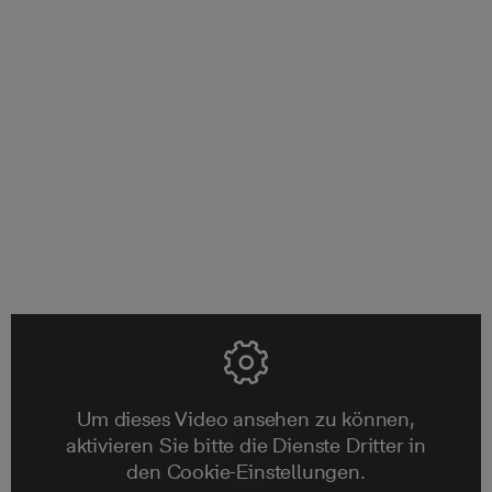
Fünf Jahre Gewährleistung
Unsere Verantwortung endet nicht, wenn Sie Ihre neue
Immobilie erworben haben. Wir stehen Ihnen bis zum
Ablauf der 5-jährigen Gewährleistungsfrist mit Rat und
Tat zur Seite.
Um dieses Video ansehen zu können,
aktivieren Sie bitte die Dienste Dritter in
den Cookie-Einstellungen.