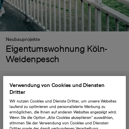
Neubauprojekte
Eigentumswohnung Köln-
Weidenpesch
Verwendung von Cookies und Diensten
Neu gebaute Wohnungen in Köln-
Dritter
Weidenpesch
Wir nutzen Cookies und Dienste Dritter, um unsere Websites
laufend zu optimieren und personalisierte Werbung zu
ermöglichen, die Ihnen auf anderen Websites angezeigt wird.
Sie wollen eine Neubauwohnung in Köln-
Wenn Sie die Option „Alle Cookies akzeptieren“ auswählen,
Weidenpesch kaufen? Dann sind Sie hier richtig.
stimmen Sie der Verwendung von Cookies und Diensten
Dritter sowie der damit verbundenen Verarbeitung