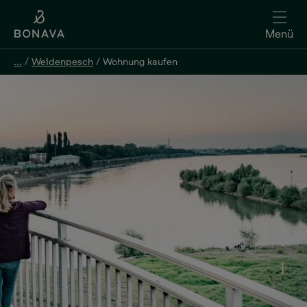
Menü
...
/
Weidenpesch
/
Wohnung kaufen