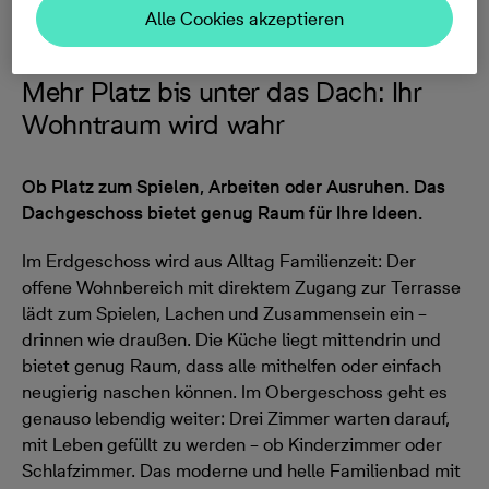
Beschreibung
Alle Cookies akzeptieren
Mehr Platz bis unter das Dach: Ihr
Wohntraum wird wahr
Ob Platz zum Spielen, Arbeiten oder Ausruhen. Das
Dachgeschoss bietet genug Raum für Ihre Ideen.
Im Erdgeschoss wird aus Alltag Familienzeit: Der
offene Wohnbereich mit direktem Zugang zur Terrasse
lädt zum Spielen, Lachen und Zusammensein ein –
drinnen wie draußen. Die Küche liegt mittendrin und
bietet genug Raum, dass alle mithelfen oder einfach
neugierig naschen können. Im Obergeschoss geht es
genauso lebendig weiter: Drei Zimmer warten darauf,
mit Leben gefüllt zu werden – ob Kinderzimmer oder
Schlafzimmer. Das moderne und helle Familienbad mit