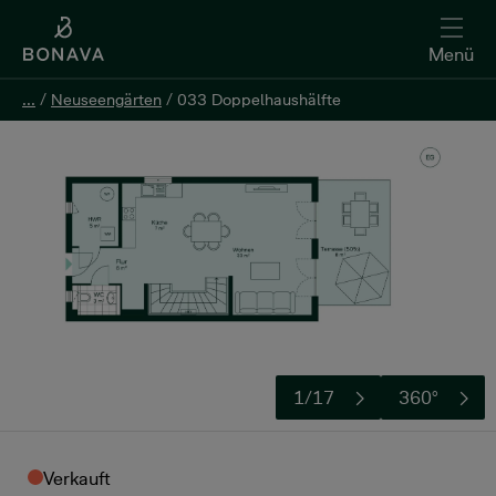
Menü
...
...
/
/
Neuseengärten
Neuseengärten
/
/
033 Doppelhaushälfte
033 Doppelhaushälfte
1/17
360°
Verkauft