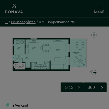
Menü
...
...
/
/
Neuseengärten
Neuseengärten
/
/
070 Doppelhaushälfte
070 Doppelhaushälfte
Kontakt aufnehmen
1/13
360°
Im Verkauf