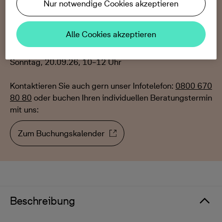
in unserem Musterhaus in der Von-Watzdorf-Straße 19
Nur notwendige Cookies akzeptieren
in 04463 Großpösna OT Störmthal​
Alle Cookies akzeptieren
Samstag, 08.08.26, 10–12 Uhr
Samstag, 05.09.26, 10–12 Uhr
Sonntag, 20.09.26, 10–12 Uhr
Kontaktieren Sie auch gern unser Infotelefon:
0800 670
80 80
oder buchen Ihren individuellen Beratungstermin
mit uns:
Zum Buchungskalender
Beschreibung