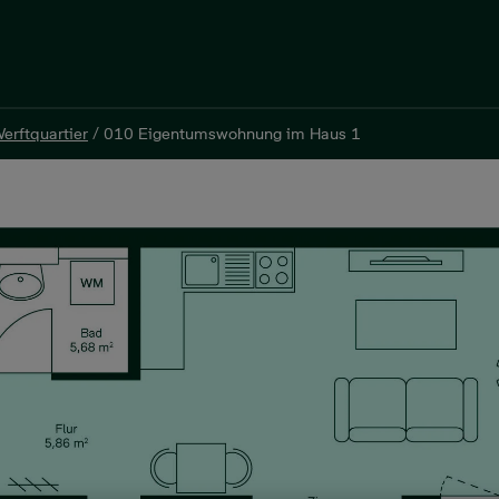
erftquartier
/
010 Eigentumswohnung im Haus 1
erftquartier
/
010 Eigentumswohnung im Haus 1
er, 42 m², 189.900 €