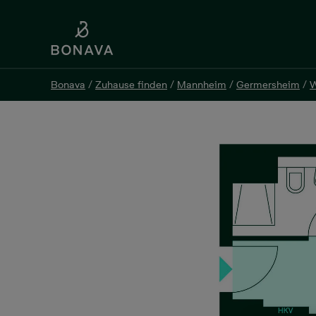
Bonava
/
Zuhause finden
/
Mannheim
/
Germersheim
/
W
Bonava
/
Zuhause finden
/
Mannheim
/
Germersheim
/
W
Eigentumswohnung, 1 Zimm
Werftstraße 8, 76726 Germersheim