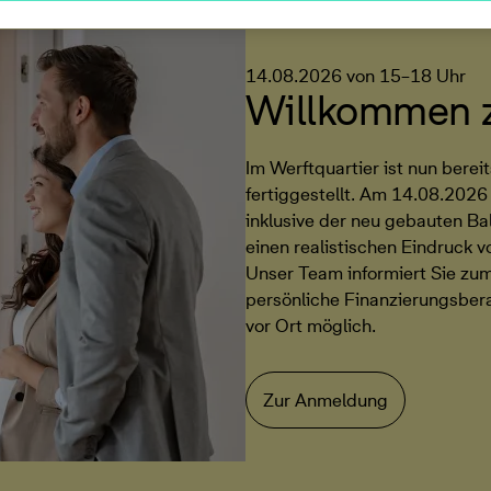
14.08.2026 von 15–18 Uhr
Willkommen z
Im Werftquartier ist nun bere
fertiggestellt. Am 14.08.2026
inklusive der neu gebauten Bal
einen realistischen Eindruck
Unser Team informiert Sie zum
persönliche Finanzierungsbera
vor Ort möglich.
Zur Anmeldung