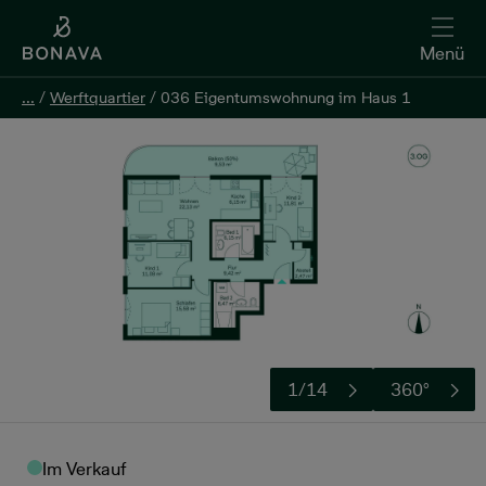
Menü
...
...
/
/
Werftquartier
Werftquartier
/
/
036 Eigentumswohnung im Haus 1
036 Eigentumswohnung im Haus 1
Kontakt aufnehmen
1/14
360°
Im Verkauf