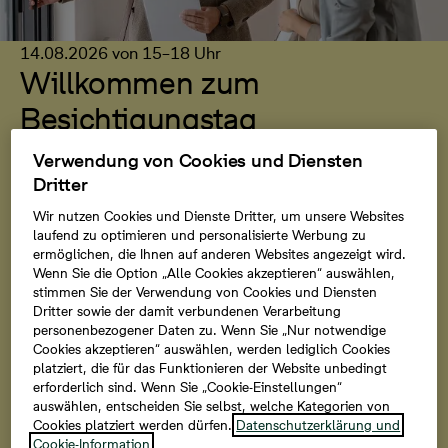
14.08.2026 von 15–18 Uhr
Willkommen zum
Besichtigungstag
Im Werftquartier ist nun bereits das dritte
Verwendung von Cookies und Diensten
Obergeschoss im Rohbau fertiggestellt. Am
Dritter
14.08.2026 können Sie die Geschosse von Haus 1
Wir nutzen Cookies und Dienste Dritter, um unsere Websites
besichtigen, inklusive der neu gebauten Balkone mit
laufend zu optimieren und personalisierte Werbung zu
Blick über den Rhein. So erhalten Sie einen
ermöglichen, die Ihnen auf anderen Websites angezeigt wird.
Wenn Sie die Option „Alle Cookies akzeptieren“ auswählen,
realistischen Eindruck vom Raumgefühl und der Lage
stimmen Sie der Verwendung von Cookies und Diensten
direkt am Wasser. Unser Team informiert Sie zum
Dritter sowie der damit verbundenen Verarbeitung
aktuellen Stand und den nächsten Schritten. Eine
personenbezogener Daten zu. Wenn Sie „Nur notwendige
persönliche Finanzierungsberatung mit unserem
Cookies akzeptieren“ auswählen, werden lediglich Cookies
platziert, die für das Funktionieren der Website unbedingt
Partner Interhyp ist ebenfalls vor Ort möglich.
erforderlich sind. Wenn Sie „Cookie-Einstellungen“
auswählen, entscheiden Sie selbst, welche Kategorien von
Cookies platziert werden dürfen.
Datenschutzerklärung und
Zur Anmeldung
Cookie-Information