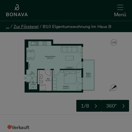
Menü
...
...
/
/
Zur Försterei
Zur Försterei
/
/
B10 Eigentumswohnung im Haus B
B10 Eigentumswohnung im Haus B
1/8
360°
Verkauft