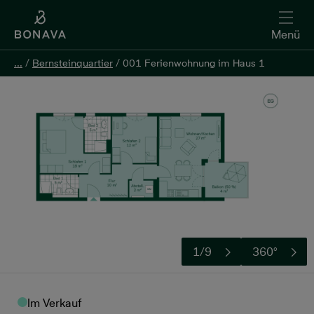
Menü
...
...
/
/
Bernsteinquartier
Bernsteinquartier
/
/
001 Ferienwohnung im Haus 1
001 Ferienwohnung im Haus 1
Kontakt aufnehmen
1/9
360°
Im Verkauf