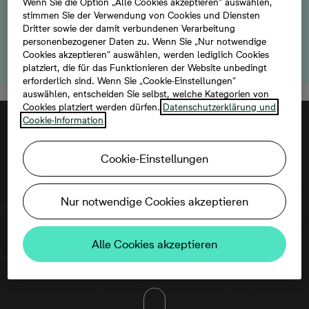
Sie können die Ferienwohnung kaufen und kurzfristig
Wenn Sie die Option „Alle Cookies akzeptieren“ auswählen,
stimmen Sie der Verwendung von Cookies und Diensten
vermieten. Vereinbaren Sie noch heute einen
Dritter sowie der damit verbundenen Verarbeitung
Besichtigungstermin, um Ihre zukünftige Investition zu
personenbezogener Daten zu. Wenn Sie „Nur notwendige
entdecken!
Cookies akzeptieren“ auswählen, werden lediglich Cookies
platziert, die für das Funktionieren der Website unbedingt
erforderlich sind. Wenn Sie „Cookie-Einstellungen“
auswählen, entscheiden Sie selbst, welche Kategorien von
Cookies platziert werden dürfen.
Datenschutzerklärung und
Cookie-Information
Cookie-Einstellungen
Nur notwendige Cookies akzeptieren
Um diese Karte ansehen zu können,
Alle Cookies akzeptieren
aktivieren Sie bitte die Dienste Dritter in
den Cookie-Einstellungen.