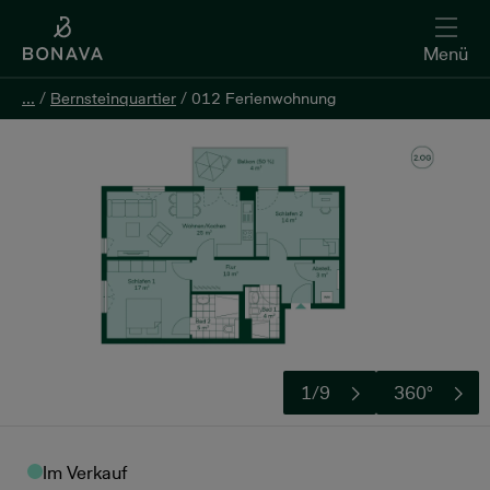
Menü
...
...
/
/
Bernsteinquartier
Bernsteinquartier
/
/
012 Ferienwohnung
012 Ferienwohnung
Kontakt aufnehmen
1/9
360°
Im Verkauf