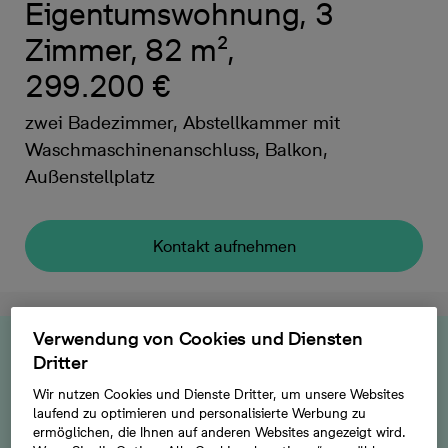
Eigentumswohnung, 3
Zimmer, 82 m²,
299.200 €
zwei Badezimmer, Abstellkammer mit
Waschmaschinenanschluss, Balkon,
Außenstellplatz
Kontakt aufnehmen
Verwendung von Cookies und Diensten
Die Ferienwohnungen im
Dritter
Haus 1 sind bezugsfertig
Wir nutzen Cookies und Dienste Dritter, um unsere Websites
laufend zu optimieren und personalisierte Werbung zu
ermöglichen, die Ihnen auf anderen Websites angezeigt wird.