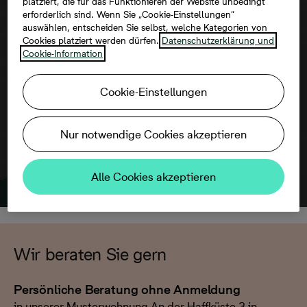
platziert, die für das Funktionieren der Website unbedingt
erforderlich sind. Wenn Sie „Cookie-Einstellungen“
auswählen, entscheiden Sie selbst, welche Kategorien von
Um diese Karte ansehen zu können,
Cookies platziert werden dürfen.
Datenschutzerklärung und
aktivieren Sie bitte die Dienste Dritter in
Cookie-Information
den Cookie-Einstellungen.
Cookie-Einstellungen
Nur notwendige Cookies akzeptieren
Alle Cookies akzeptieren
Wir beraten Sie gern
Persönliche Beratung ohne Anmeldung
in unserer Musterwohnung An der Haffküste 3 in