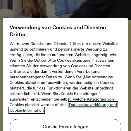
Förder-Tipp
Verwendung von Cookies und Diensten
KfW-Förderung für
Dritter
Effizienzhaus 55
Wir nutzen Cookies und Dienste Dritter, um unsere Websites
laufend zu optimieren und personalisierte Werbung zu
Die Kreditanstalt für Wiederaufbau (KfW) fördert den
ermöglichen, die Ihnen auf anderen Websites angezeigt wird.
Wenn Sie die Option „Alle Cookies akzeptieren“ auswählen,
Bau bestimmter energieeffizienter Wohnimmobilien.
stimmen Sie der Verwendung von Cookies und Diensten
Dadurch haben Sie die Möglichkeit, bei der
Dritter sowie der damit verbundenen Verarbeitung
Finanzierung Ihrer Immobilie von einem
personenbezogener Daten zu. Wenn Sie „Nur notwendige
zinsvergünstigten Kredit zu profitieren und so Kosten
Cookies akzeptieren“ auswählen, werden lediglich Cookies
platziert, die für das Funktionieren der Website unbedingt
zu sparen. Den Antrag können Sie entweder bei Ihrer
erforderlich sind. Wenn Sie „Cookie-Einstellungen“
Bank oder gemeinsam mit unserem
auswählen, entscheiden Sie selbst, welche Kategorien von
Finanzierungspartner Interhyp stellen.
Cookies platziert werden dürfen.
Datenschutzerklärung und
Cookie-Information
Mehr erfahren
Cookie-Einstellungen