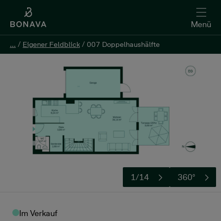
Menü
...
...
/
/
Eigener Feldblick
Eigener Feldblick
/
/
007 Doppelhaushälfte
007 Doppelhaushälfte
Kontakt aufnehmen
1/14
360°
Im Verkauf