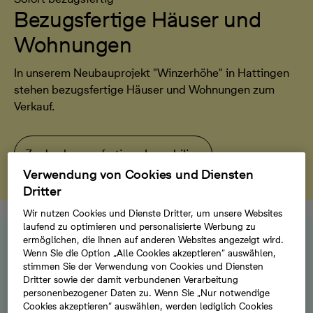
Bezugsfertige Häuser und
Wohnungen
In unserem Neubauprojekt "Winzerhöhe" in Hattingen
stehen bezugsfertige Häuser und Wohnungen zum
Verkauf.
Zu den bezugsfertigen Immobilien
Verwendung von Cookies und Diensten
Dritter
Wir nutzen Cookies und Dienste Dritter, um unsere Websites
laufend zu optimieren und personalisierte Werbung zu
ermöglichen, die Ihnen auf anderen Websites angezeigt wird.
Wenn Sie die Option „Alle Cookies akzeptieren“ auswählen,
Finden Sie Ihre Immobilie im Ruhrgebiet
stimmen Sie der Verwendung von Cookies und Diensten
Dritter sowie der damit verbundenen Verarbeitung
personenbezogener Daten zu. Wenn Sie „Nur notwendige
Hier bauen wir für Sie
Cookies akzeptieren“ auswählen, werden lediglich Cookies