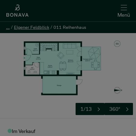
Menü
...
...
/
/
Eigener Feldblick
Eigener Feldblick
/
/
011 Reihenhaus
011 Reihenhaus
Kontakt aufnehmen
1/13
360°
Im Verkauf