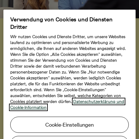
Verwendung von Cookies und Diensten
Förder-Tipp
Dritter
KfW-Förderung für
Wir nutzen Cookies und Dienste Dritter, um unsere Websites
Effizienzhaus 55
laufend zu optimieren und personalisierte Werbung zu
ermöglichen, die Ihnen auf anderen Websites angezeigt wird.
Wenn Sie die Option „Alle Cookies akzeptieren“ auswählen,
Die Kreditanstalt für Wiederaufbau (KfW) fördert den
stimmen Sie der Verwendung von Cookies und Diensten
Bau bestimmter energieeffizienter Wohnimmobilien.
Dritter sowie der damit verbundenen Verarbeitung
Dadurch haben Sie die Möglichkeit, bei der
personenbezogener Daten zu. Wenn Sie „Nur notwendige
Finanzierung Ihrer Immobilie von einem
Cookies akzeptieren“ auswählen, werden lediglich Cookies
platziert, die für das Funktionieren der Website unbedingt
zinsvergünstigten Kredit zu profitieren und so Kosten
erforderlich sind. Wenn Sie „Cookie-Einstellungen“
zu sparen. Den Antrag können Sie entweder bei Ihrer
auswählen, entscheiden Sie selbst, welche Kategorien von
Bank oder gemeinsam mit unserem
Cookies platziert werden dürfen.
Datenschutzerklärung und
Finanzierungspartner Interhyp stellen.
Cookie-Information
Cookie-Einstellungen
Mehr erfahren