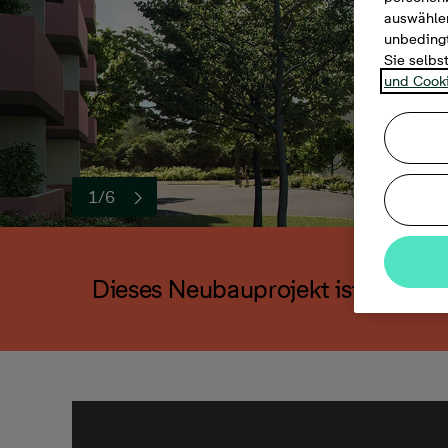
auswählen
unbedingt
Sie selbs
und Cooki
1/6
Dieses Neubauprojekt ist leider a