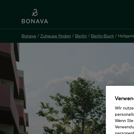
Bonava
/
Zuhause finden
/
Berlin
/
Berlin-Buch
/
Hofgart
Bonava
/
Zuhause finden
/
Berlin
/
Berlin-Buch
/
Hofgart
Hofgarten Buch
Alt Buch 46 c+d, 13125 Berlin
Verwend
Wir nutze
personali
Wenn Sie 
Verwendun
personen