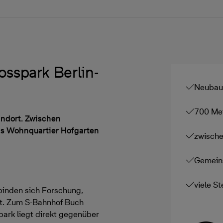
osspark Berlin-
Neubau 
700 Met
andort. Zwischen
as Wohnquartier Hofgarten
zwische
Gemein
viele St
rbinden sich Forschung,
t. Zum S-Bahnhof Buch
park liegt direkt gegenüber