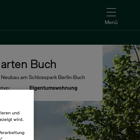
Menü
arten Buch
er Neubau am Schlosspark Berlin-Buch
ntyp:
Eigentumswohnung
mieren und
ezeigt wird.
Verarbeitung
n“