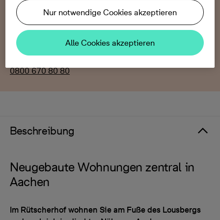
52072 Aachen:
Nur notwendige Cookies akzeptieren
freitags, 16-18 Uhr
Alle Cookies akzeptieren
Für individuelle Beratungen kontaktieren Sie gern
unser Infotelefon:
0800 670 80 80
Beschreibung
Neugebaute Wohnungen zentral in
Aachen
Im Rütscherhof wohnen Sie am Fuße des Lousbergs