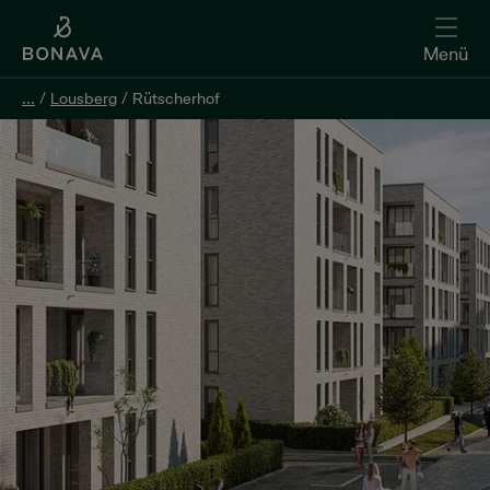
Menü
...
...
/
/
Lousberg
Lousberg
/
/
Rütscherhof
Rütscherhof
Kontakt aufnehmen