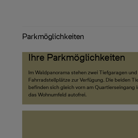
Parkmöglichkeiten
Ihre Parkmöglichkeiten
Im Waldpanorama stehen zwei Tiefgaragen und 
Fahrradstellplätze zur Verfügung. Die beiden T
befinden sich gleich vorn am Quartierseingang in
das Wohnumfeld autofrei.