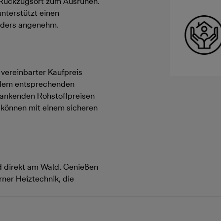
 Rückzugsort zum Ausruhen.
nterstützt einen
nders angenehm.
h vereinbarter Kaufpreis
 dem entsprechenden
hwankenden Rohstoffpreisen
d können mit einem sicheren
ld direkt am Wald. Genießen
ner Heiztechnik, die