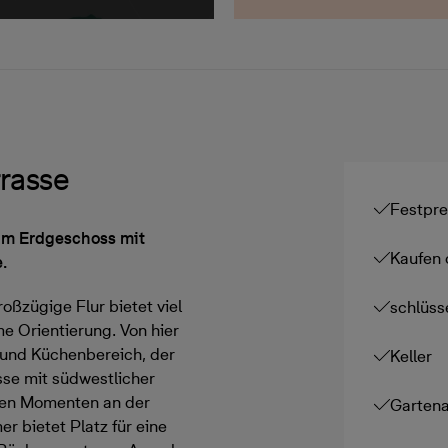
rasse
Festpre
im Erdgeschoss mit
Kaufen 
.
oßzügige Flur bietet viel
schlüss
 Orientierung. Von hier
‑ und Küchenbereich, der
Keller
sse mit südwestlicher
nten Momenten an der
Gartena
r bietet Platz für eine