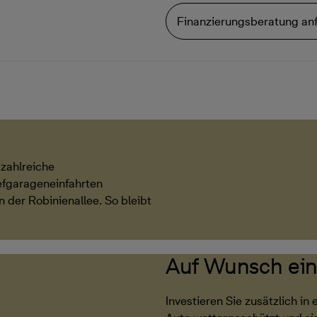
Finanzierungsberatung an
zahlreiche
iefgarageneinfahrten
 der Robinienallee. So bleibt
Auf Wunsch ein 
Investieren Sie zusätzlich in 