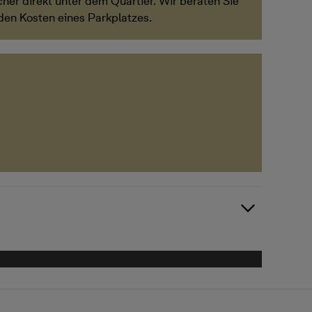
her direkt unter dem Quartier. Wir beraten Sie
den Kosten eines Parkplatzes.