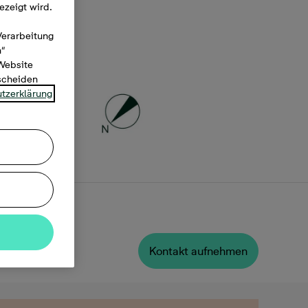
ezeigt wird.
Verarbeitung
n“
 Website
tscheiden
tzerklärung
Kontakt aufnehmen