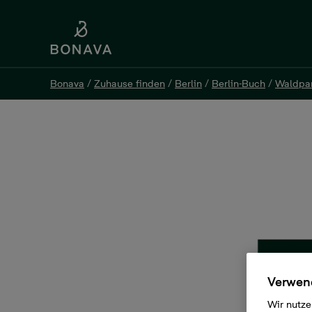
Bonava
/
Zuhause finden
/
Berlin
/
Berlin-Buch
/
Waldpa
Bonava
/
Zuhause finden
/
Berlin
/
Berlin-Buch
/
Waldpa
Eigentumswohnung, 2 Zimm
Wiltbergstraße 100 Haus 42, 13125 Berlin
Verwend
Wir nutze