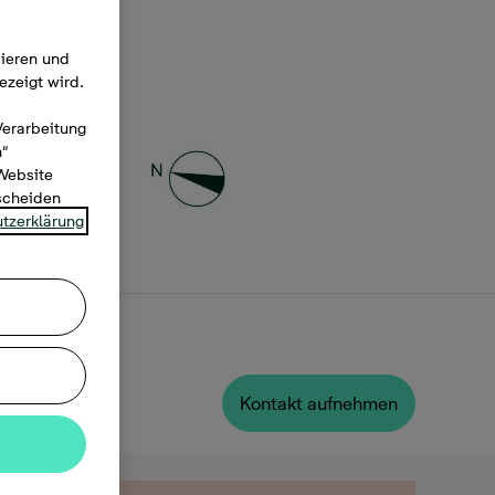
mieren und
ezeigt wird.
Verarbeitung
n“
 Website
tscheiden
tzerklärung
Kontakt aufnehmen