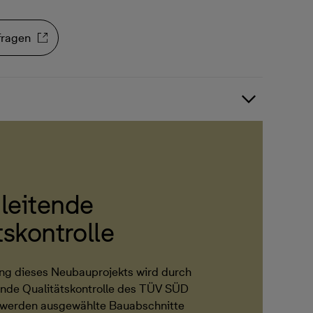
fragen
leitende
tskontrolle
ng dieses Neubauprojekts wird durch
ende Qualitätskontrolle des TÜV SÜD
i werden ausgewählte Bauabschnitte