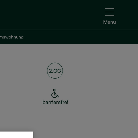
Menü
umswohnung
umswohnung
Kontakt aufnehmen