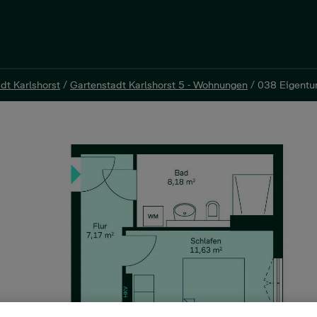
dt Karlshorst
/
Gartenstadt Karlshorst 5 - Wohnungen
/
038 Eigent
dt Karlshorst
/
Gartenstadt Karlshorst 5 - Wohnungen
/
038 Eigent
mer, 58 m²