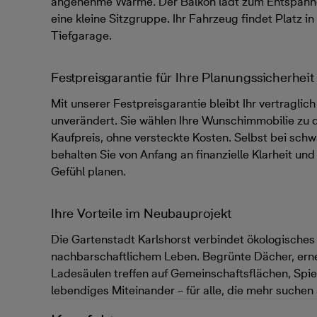
angenehme Wärme. Der Balkon lädt zum Entspanne
eine kleine Sitzgruppe. Ihr Fahrzeug findet Platz i
Tiefgarage.
Festpreisgarantie für Ihre Planungssicherheit
Mit unserer Festpreisgarantie bleibt Ihr vertraglic
unverändert. Sie wählen Ihre Wunschimmobilie zu
Kaufpreis, ohne versteckte Kosten. Selbst bei sc
behalten Sie von Anfang an finanzielle Klarheit un
Gefühl planen.
Ihre Vorteile im Neubauprojekt
Die Gartenstadt Karlshorst verbindet ökologische
nachbarschaftlichem Leben. Begrünte Dächer, ern
Ladesäulen treffen auf Gemeinschaftsflächen, Spie
lebendiges Miteinander – für alle, die mehr suchen 