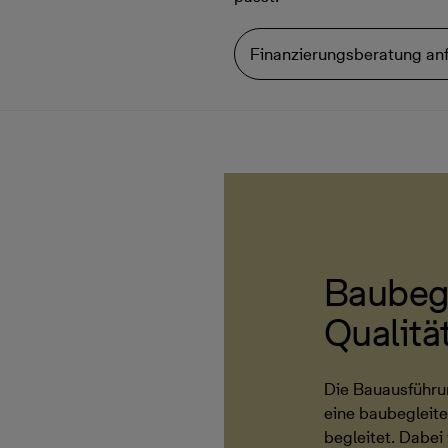
Finanzierungsberatung an
Baubeg
Qualitä
Die Bauausführu
eine baubegleit
begleitet. Dabe