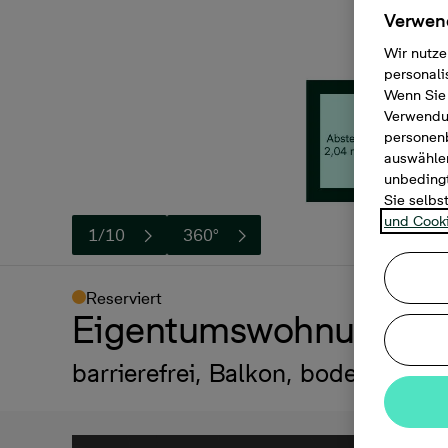
Verwend
Wir nutze
personali
Wenn Sie 
Verwendun
personen
auswählen
unbedingt
Sie selbs
und Cooki
1/10
360°
Reserviert
Eigentumswohnung, 2 
barrierefrei, Balkon, bodengleich