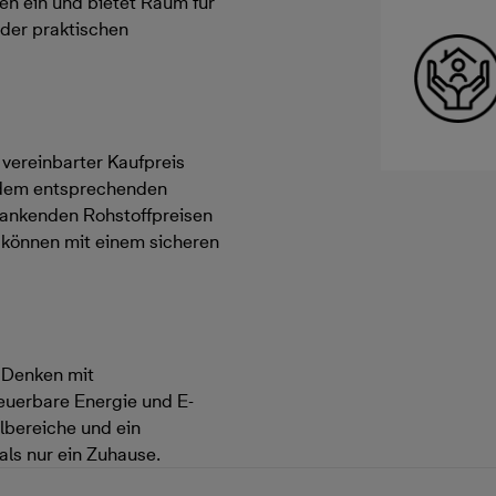
n ein und bietet Raum für
n der praktischen
h vereinbarter Kaufpreis
 dem entsprechenden
hwankenden Rohstoffpreisen
d können mit einem sicheren
s Denken mit
euerbare Energie und E-
lbereiche und ein
als nur ein Zuhause.