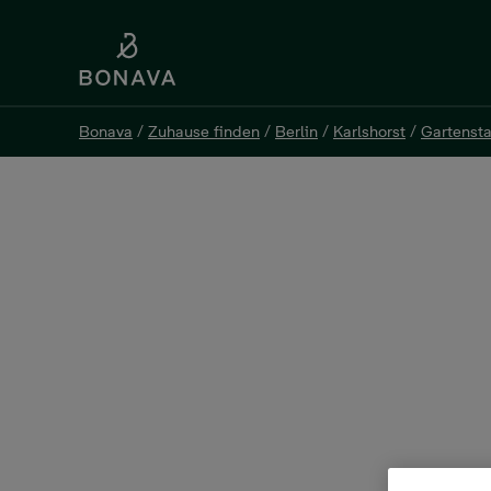
Bonava
/
Zuhause finden
/
Berlin
/
Karlshorst
/
Gartensta
Bonava
/
Zuhause finden
/
Berlin
/
Karlshorst
/
Gartensta
Eigentumswohnung, 2 Zim
Köpenicker Allee 135, 10318 Berlin