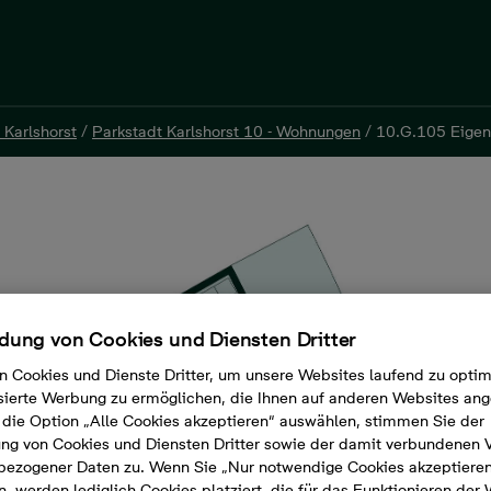
 Karlshorst
/
Parkstadt Karlshorst 10 - Wohnungen
/
10.G.105 Eige
 Karlshorst
/
Parkstadt Karlshorst 10 - Wohnungen
/
10.G.105 Eige
mer, 109 m²
ung von Cookies und Diensten Dritter
n Cookies und Dienste Dritter, um unsere Websites laufend zu opti
sierte Werbung zu ermöglichen, die Ihnen auf anderen Websites ang
die Option „Alle Cookies akzeptieren“ auswählen, stimmen Sie der
g von Cookies und Diensten Dritter sowie der damit verbundenen 
bezogener Daten zu. Wenn Sie „Nur notwendige Cookies akzeptiere
, werden lediglich Cookies platziert, die für das Funktionieren der