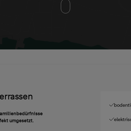
terrassen
bodenti
Familienbedürfnisse
elektri
fekt umgesetzt.