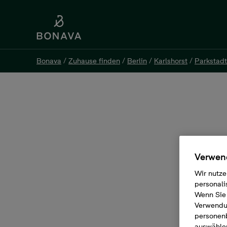
Bonava
/
Zuhause finden
/
Berlin
/
Karlshorst
/
Parkstadt
Bonava
/
Zuhause finden
/
Berlin
/
Karlshorst
/
Parkstadt
Eigentumswohnung, 4 Zim
Hönower Wiesenweg 56, 10318 Berlin
Verwend
Wir nutze
personali
Wenn Sie 
Verwendun
personen
auswählen