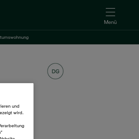
Menü
ntumswohnung
ntumswohnung
mieren und
ezeigt wird.
Verarbeitung
n“
 Website