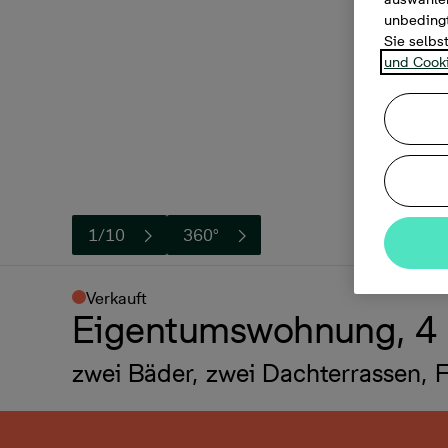
unbedingt
Sie selbs
und Cooki
1/10
360°
Verkauft
Eigentumswohnung, 4
zwei Bäder, zwei Dachterrassen, 