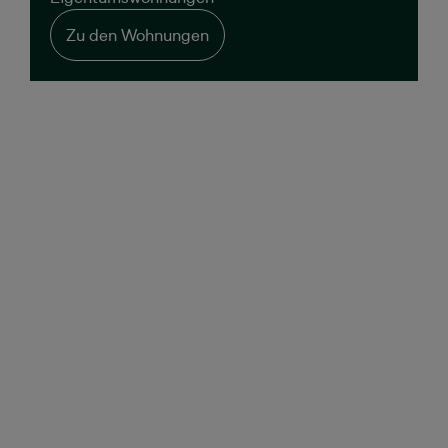
Zu den Wohnungen
Einfacher Kaufprozess
Wir begleiten Sie durch den gesamten Kaufprozess und
machen Ihnen die Entscheidungen so einfach wie
möglich.