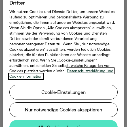
Dritter
Hamburg – hier verbinden sich Ruhe und gute
Erreichbarkeit auf angenehme Weise.
Wir nutzen Cookies und Dienste Dritter, um unsere Websites
laufend zu optimieren und personalisierte Werbung zu
Wünschen Sie sich ein Zuhause, das Ihnen Raum zum
ermöglichen, die Ihnen auf anderen Websites angezeigt wird.
Wenn Sie die Option „Alle Cookies akzeptieren“ auswählen,
Ankommen gibt? In Wedel finden Sie neu gebaute
stimmen Sie der Verwendung von Cookies und Diensten
Eigentumswohnungen, die zu Ihren Wohnideen passen
Dritter sowie der damit verbundenen Verarbeitung
– ob für den Start in die Unabhängigkeit oder als
personenbezogener Daten zu. Wenn Sie „Nur notwendige
Rückzugsort mit guter Anbindung. Hier genießen Sie
Cookies akzeptieren“ auswählen, werden lediglich Cookies
platziert, die für das Funktionieren der Website unbedingt
modernes Wohnen und gleichzeitig kurze Wege ins
erforderlich sind. Wenn Sie „Cookie-Einstellungen“
Grüne. Und das Beste: Sie gestalten Ihr neues Zuhause
auswählen, entscheiden Sie selbst, welche Kategorien von
nach Ihrem Geschmack – mit viel Platz für persönliche
Cookies platziert werden dürfen.
Datenschutzerklärung und
Lieblingsstücke.
Cookie-Information
Cookie-Einstellungen
Nur notwendige Cookies akzeptieren