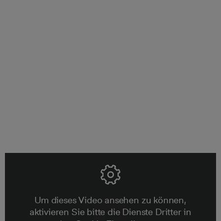
der Bauzeit vor steigenden Kosten geschützt.
Fünf Jahre Gewährleistung
Unsere Verantwortung endet nicht, wenn Sie Ihre neue
Immobilie erworben haben. Wir stehen Ihnen bis zum
Ablauf der 5-jährigen Gewährleistungsfrist mit Rat und
Tat zur Seite.
Um dieses Video ansehen zu können,
aktivieren Sie bitte die Dienste Dritter in