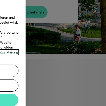
Kontakt aufnehmen
mieren und
ezeigt wird.
Verarbeitung
n“
 Website
tscheiden
tzerklärung