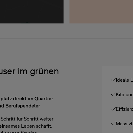
user im grünen
ideale 
Kita un
platz direkt im Quartier
und Berufspendeler
Effizie
Schritt für Schritt weiter
Massivb
insames Leben schafft.