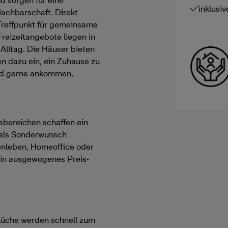
d sorgen für eine
inklusi
achbarschaft. Direkt
Treffpunkt für gemeinsame
Freizeitangebote liegen in
Alltag. Die Häuser bieten
n dazu ein, ein Zuhause zu
und gerne ankommen.
sbereichen schaffen ein
 als Sonderwunsch
ienleben, Homeoffice oder
ein ausgewogenes Preis-
Küche werden schnell zum