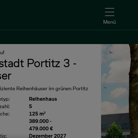
Menü
uf
Kontakt aufnehmen
stadt Portitz 3 -
er
iziente Reihenhäuser im grünen Portitz
ntyp:
Reihenhaus
ahl:
5
che:
125 m²
389.000
-
479.000 €
ig:
Dezember 2027