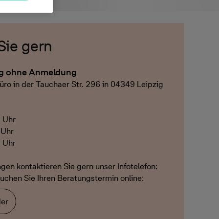
Sie gern
ng ohne Anmeldung
üro in der Tauchaer Str. 296 in 04349 Leipzig
2 Uhr
 Uhr
2 Uhr
ngen kontaktieren Sie gern unser Infotelefon:
uchen Sie Ihren Beratungstermin online:
er