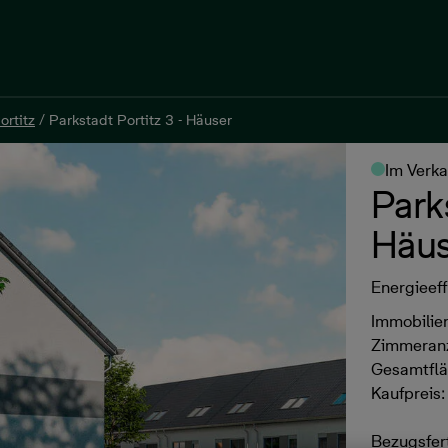
ortitz
/
Parkstadt Portitz 3 - Häuser
ortitz
/
Parkstadt Portitz 3 - Häuser
Im Verka
Park
Häus
Energieeff
Immobilie
Zimmeranz
Gesamtflä
Kaufpreis:
Bezugsfert