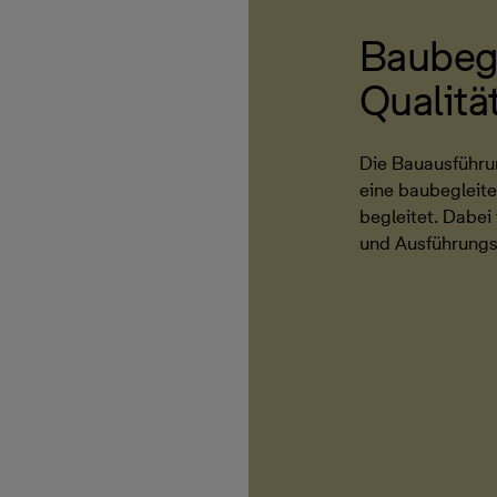
Baubeg
Qualitä
Die Bauausführu
eine baubegleit
begleitet. Dabe
und Ausführungs