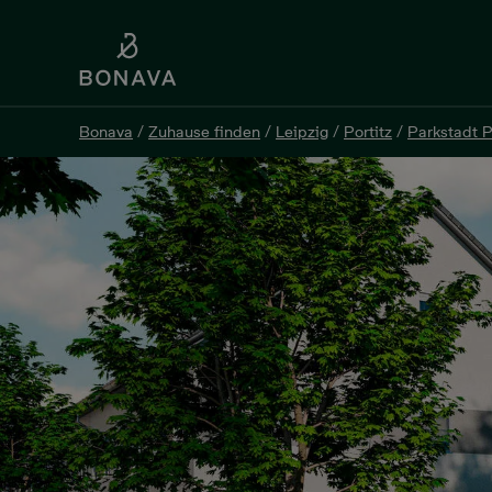
Bonava
/
Zuhause finden
/
Leipzig
/
Portitz
/
Parkstadt P
Bonava
/
Zuhause finden
/
Leipzig
/
Portitz
/
Parkstadt P
Parkstadt Portitz 3 - Häuser
Am Künstlerbogen, 04349 Leipzig