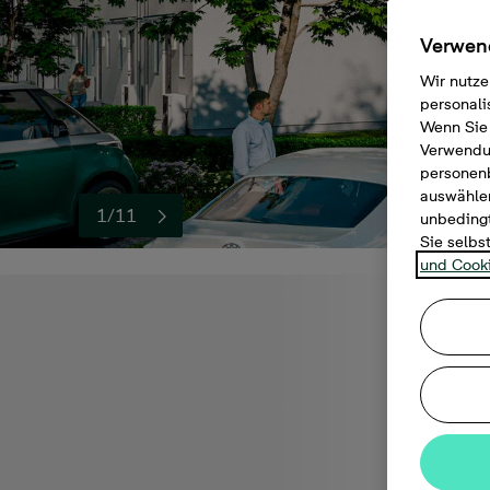
Verwend
Wir nutze
personali
Wenn Sie 
Verwendun
personen
auswählen
1/11
unbedingt
Sie selbs
und Cooki