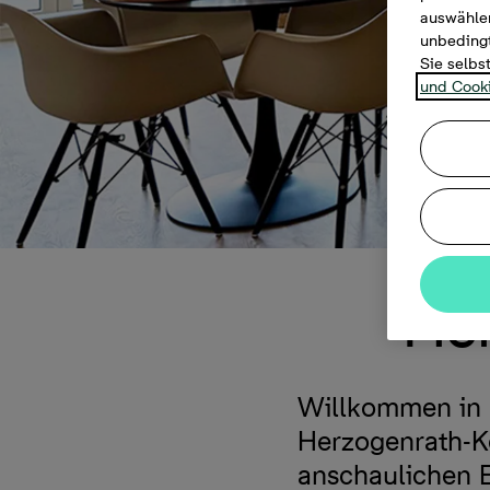
auswählen
unbedingt
Sie selbs
und Cooki
Her
Willkommen in 
Herzogenrath-Ko
anschaulichen 