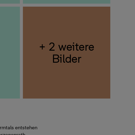
+ 2 weitere
Bilder
urmtals entstehen
erzogenrath-