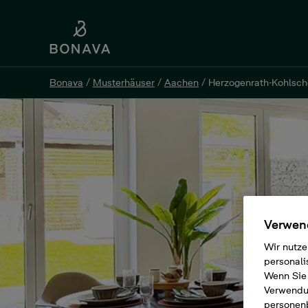
Bonava
/
Musterhäuser
/
Aachen
/
Herzogenrath-Kohlsch
Verwend
Wir nutze
personali
Wenn Sie 
Verwendun
personen