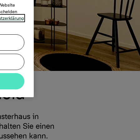
 Website
tscheiden
tzerklärung
heid
sterhaus in
halten Sie einen
aussehen kann.