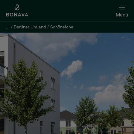
Menü
...
...
/
/
Berliner Umland
Berliner Umland
/
/
Schöneiche
Schöneiche