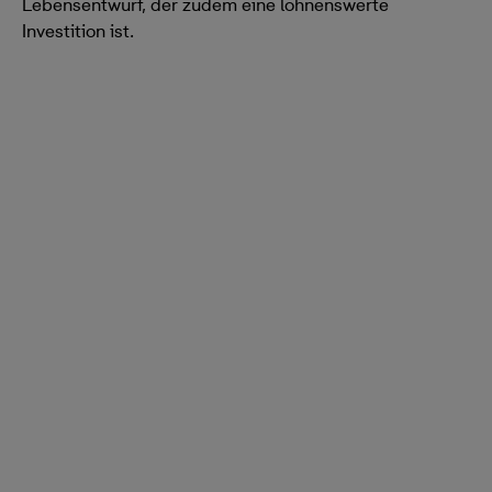
Lebensentwurf, der zudem eine lohnenswerte
Investition ist.
Einfacher Kaufprozess
Wir begleiten Sie durch den gesamten Kaufprozess und
machen Ihnen die Entscheidungen so einfach wie
möglich.