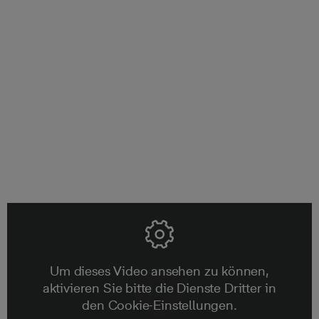
Fünf Jahre Gewährleistung
Unsere Verantwortung endet nicht, wenn Sie Ihre neue
Immobilie erworben haben. Wir stehen Ihnen bis zum
Ablauf der 5-jährigen Gewährleistungsfrist mit Rat und
Tat zur Seite.
Um dieses Video ansehen zu können,
aktivieren Sie bitte die Dienste Dritter in
den Cookie-Einstellungen.