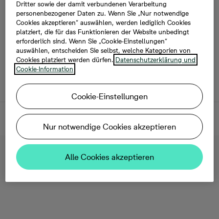
Schöneiche
Dritter sowie der damit verbundenen Verarbeitung
personenbezogener Daten zu. Wenn Sie „Nur notwendige
Cookies akzeptieren“ auswählen, werden lediglich Cookies
Sie sind auf der Suche nach einer neu gebauten
platziert, die für das Funktionieren der Website unbedingt
Immobilie in Schöneiche im Berliner Osten? Dann
erforderlich sind. Wenn Sie „Cookie-Einstellungen“
auswählen, entscheiden Sie selbst, welche Kategorien von
sind Sie hier richtig. Schon bald entdecken Sie
Cookies platziert werden dürfen.
Datenschutzerklärung und
nachfolgend unsere aktuellen Bauprojekte in
Cookie-Information
Schöneiche. Vielleicht ist die passende Immobilie für
Sie dabei.
Cookie-Einstellungen
Bilder
Nur notwendige Cookies akzeptieren
Alle Cookies akzeptieren