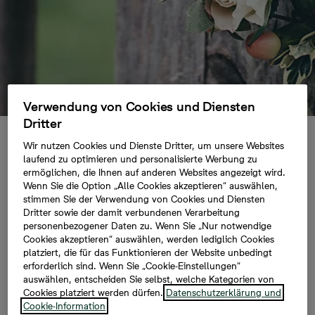
Verwendung von Cookies und Diensten
Dritter
Wir nutzen Cookies und Dienste Dritter, um unsere Websites
Sommerdeko
laufend zu optimieren und personalisierte Werbung zu
ermöglichen, die Ihnen auf anderen Websites angezeigt wird.
Wenn Sie die Option „Alle Cookies akzeptieren“ auswählen,
stimmen Sie der Verwendung von Cookies und Diensten
Wir verraten Ihnen, wie Sie den Sommer mit
Dritter sowie der damit verbundenen Verarbeitung
einfachen Tricks und kreativen Ideen in Ihr
personenbezogener Daten zu. Wenn Sie „Nur notwendige
Zuhause einziehen lassen.
Cookies akzeptieren“ auswählen, werden lediglich Cookies
platziert, die für das Funktionieren der Website unbedingt
erforderlich sind. Wenn Sie „Cookie-Einstellungen“
Im Sommer gibt es kaum einen schöneren Ort als den
auswählen, entscheiden Sie selbst, welche Kategorien von
Cookies platziert werden dürfen.
Datenschutzerklärung und
eigenen Balkon oder ein Garten vor der Haustür.
Cookie-Information
Lassen Sie sich in Ihrem neuen Zuhause die Sonne auf