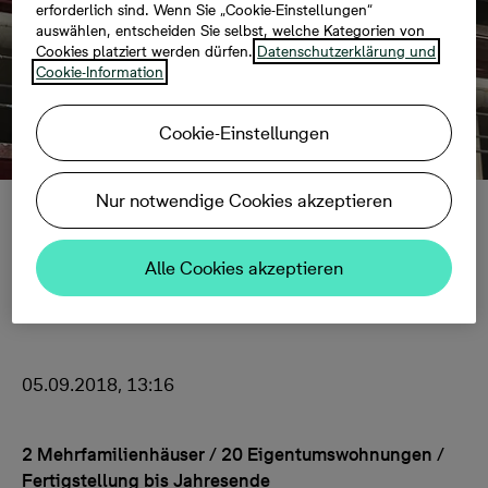
erforderlich sind. Wenn Sie „Cookie-Einstellungen“
auswählen, entscheiden Sie selbst, welche Kategorien von
Cookies platziert werden dürfen.
Datenschutzerklärung und
Cookie-Information
Cookie-Einstellungen
Nur notwendige Cookies akzeptieren
Ratingen: Richtfest
Alle Cookies akzeptieren
im Waldviertel
05.09.2018, 13:16
2 Mehrfamilienhäuser / 20 Eigentumswohnungen /
Fertigstellung bis Jahresende